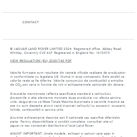
CONTACT
© JAGUAR LAND ROVER LIMITED 2026: Registered office: Abbey Road,
Whitley, Coventry CV3 4LF. Registered in England No: 1672070
VIEW REGULATION (EU) 2020/740 PDF
Valorile furnizate sunt rezultate din testele oficiale realizate de producator
in conformitate cu legislatia UE. Numai in scop comparativ. Este posibil ca
valorile reale sa fie diferite. Valorile consumului de combustibil si emisiilor
de CO
pot varia in functie de roti si echipamentele optionale din dotare.
2
Greutatile mentionate reflecta specificatia standard a vehiculului.
Accesoriile si alte elemente montate dupa productie vor afecta sarcina
utila. Asigurati-va ca Masa Totala Maxima Autorizata si sarcinile maxime pe
axe nu sunt depasite atunci cand incarcati vehiculul cu accesorii, ocupanti,
lichide, combustibili si sarcina utila.
Anumite echipamente descrise pot fi optionale sau specifice diferitelor
piete. Pentru disponibilitate si conditii complete, consultati site-ul
jaguar.ro sau contactati distribuitorul local Land Rover.
ANUNT IMPORTANT: Unele modele, echipari si optiuni care apar in