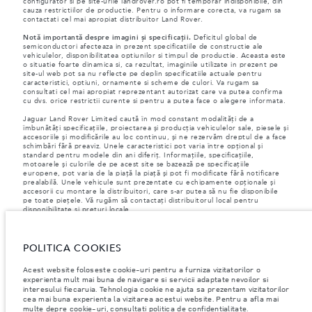
configurator si pe site-urile landrover.ro pot fi temporar indisponibile, din
cauza restrictiilor de productie. Pentru o informare corecta, va rugam sa
contactati cel mai apropiat distribuitor Land Rover.
Notă importantă despre imagini și specificații.
Deficitul global de
semiconductori afecteaza in prezent specificatiile de constructie ale
vehiculelor, disponibilitatea optiunilor si timpul de productie. Aceasta este
o situatie foarte dinamica si, ca rezultat, imaginile utilizate in prezent pe
site-ul web pot sa nu reflecte pe deplin specificatiile actuale pentru
caracteristici, optiuni, ornamente si scheme de culori. Va rugam sa
consultati cel mai apropiat reprezentant autorizat care va putea confirma
cu dvs. orice restrictii curente si pentru a putea face o alegere informata.
Jaguar Land Rover Limited caută în mod constant modalități de a
îmbunătăți specificațiile, proiectarea și producția vehiculelor sale, piesele și
accesoriile și modificările au loc continuu, și ne rezervăm dreptul de a face
schimbări fără preaviz. Unele caracteristici pot varia între opțional și
standard pentru modele din ani diferiț. Informațiile, specificațiile,
motoarele și culorile de pe acest site se bazează pe specificațiile
europene, pot varia de la piață la piață și pot fi modificate fără notificare
prealabilă. Unele vehicule sunt prezentate cu echipamente opționale și
accesorii cu montare la distribuitori, care s-ar putea să nu fie disponibile
pe toate piețele. Vă rugăm să contactați distribuitorul local pentru
disponibilitate și prețuri locale.
Conform legislației europene, Jaguar Land Rover în calitate de producător,
are obligația de a colecta și de a dezvălui anumite date referitoare la
POLITICA COOKIES
vehiculele înmatriculate la sau după 1 ianuarie 2021. VIN-ul vehiculului,
împreună cu datele despre consumul de combustibil și energie trebuie să
fie transmise către Comisia Europeană, ca parte a Regulamentului UE nr.
Acest website foloseste cookie-uri pentru a furniza vizitatorilor o
392/2021. Datele transmise au legatură cu combustibilul consumat, iar
experienta mult mai buna de navigare si servicii adaptate nevoilor si
pentru autovehicule PHEV, se vor transmite informații despre energie și
interesului fiecaruia. Tehnologia cookie ne ajuta sa prezentam vizitatorilor
distanța parcursă. Pentru mai multe informații, vă rugăm să consultați
cea mai buna experienta la vizitarea acestui website. Pentru a afla mai
regulamentul publicat pe
site-ul UE
. Vă puteți opune transmiterii datelor
multe depre cookie-uri, consultati politica de confidentialitate.
specifice vehiculului dumneavoastră înainte de sfârșitul lunii martie pentru