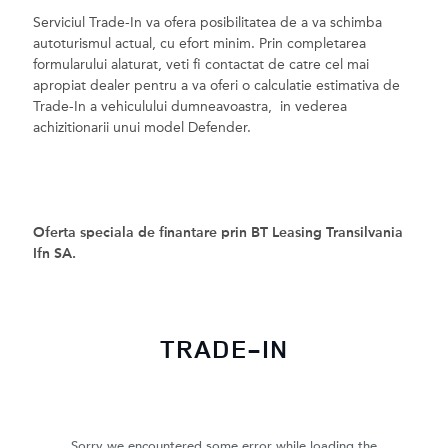
Serviciul Trade-In va ofera posibilitatea de a va schimba
autoturismul actual, cu efort minim. Prin completarea
formularului alaturat, veti fi contactat de catre cel mai
apropiat dealer pentru a va oferi o calculatie estimativa de
Trade-In a vehiculului dumneavoastra, in vederea
achizitionarii unui model Defender.
Oferta speciala de finantare prin BT Leasing Transilvania
Ifn SA.
TRADE-IN
Sorry we encountered some error while loading the