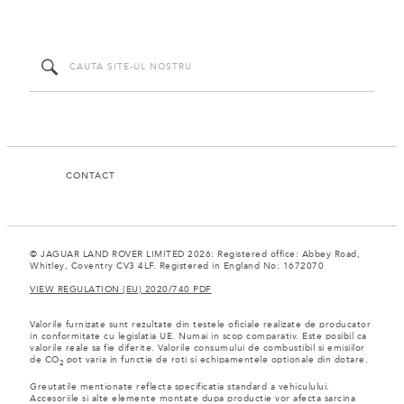
CONTACT
© JAGUAR LAND ROVER LIMITED 2026: Registered office: Abbey Road,
Whitley, Coventry CV3 4LF. Registered in England No: 1672070
VIEW REGULATION (EU) 2020/740 PDF
Valorile furnizate sunt rezultate din testele oficiale realizate de producator
in conformitate cu legislatia UE. Numai in scop comparativ. Este posibil ca
valorile reale sa fie diferite. Valorile consumului de combustibil si emisiilor
de CO
pot varia in functie de roti si echipamentele optionale din dotare.
2
Greutatile mentionate reflecta specificatia standard a vehiculului.
Accesoriile si alte elemente montate dupa productie vor afecta sarcina