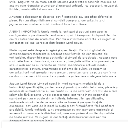
utila. Asigurati-va ca Masa Totala Maxima Autorizata si sarcinile maxime pe
axe nu sunt depasite atunci cand incarcati vehiculul cu accesorii, ocupanti,
lichide, combustibili si sarcina utila.
Anumite echipamente descrise pot fi optionale sau specifice diferitelor
piete. Pentru disponibilitate si conditii complete, consultati site-ul
jaguar.ro sau contactati distribuitorul local Land Rover.
ANUNT IMPORTANT: Unele modele, echipari si optiuni care apar in
configurator si pe site-urile landrover.ro pot fi temporar indisponibile, din
cauza restrictiilor de productie. Pentru o informare corecta, va rugam sa
contactati cel mai apropiat distribuitor Land Rover.
Notă importantă despre imagini și specificații.
Deficitul global de
semiconductori afecteaza in prezent specificatiile de constructie ale
vehiculelor, disponibilitatea optiunilor si timpul de productie. Aceasta este
o situatie foarte dinamica si, ca rezultat, imaginile utilizate in prezent pe
site-ul web pot sa nu reflecte pe deplin specificatiile actuale pentru
caracteristici, optiuni, ornamente si scheme de culori. Va rugam sa
consultati cel mai apropiat reprezentant autorizat care va putea confirma
cu dvs. orice restrictii curente si pentru a putea face o alegere informata.
Jaguar Land Rover Limited caută în mod constant modalități de a
îmbunătăți specificațiile, proiectarea și producția vehiculelor sale, piesele și
accesoriile și modificările au loc continuu, și ne rezervăm dreptul de a face
schimbări fără preaviz. Unele caracteristici pot varia între opțional și
standard pentru modele din ani diferiț. Informațiile, specificațiile,
motoarele și culorile de pe acest site se bazează pe specificațiile
europene, pot varia de la piață la piață și pot fi modificate fără notificare
prealabilă. Unele vehicule sunt prezentate cu echipamente opționale și
accesorii cu montare la distribuitori, care s-ar putea să nu fie disponibile
pe toate piețele. Vă rugăm să contactați distribuitorul local pentru
disponibilitate și prețuri locale.