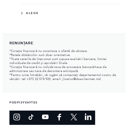
ALEGE
RENUNȚARE
*Cotația financiară nu constituie o ofertă de vânzare.
*Ratele dobânzilor sunt doar orientative.
*Toate cererile de împrumut sunt supuse evaluării bancare, limitei
individuale de credit și aprobării finale.
*Cotația financiară nu include taxa de procesare bancară/taxa de
administrare sau taxa de decontare anticipată.
*Pentru orice întrebări, vă rugăm să contactați departamentul nostru de
vânzări: tel.
+373 22 578 920
, email:
jlrsalon@daac-hermes.md
PODPISYVAYTES