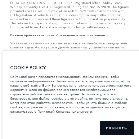
© JAGUAR LAND ROVER LIMITED 2026: Registered office: Abbey Road,
Whitley, Coventry CV3 4LF. Registered in England No: 1672070 The figures
provided are as a result of official manufacturer's tests in accordance with
EU legislation. A vehicle's actual fuel consumption may differ from that
achieved in such tests and these figures are for comparative purposes only.
The information, specification, prices and colours on this website may vary
from market to market and are subject to change without notice.
Важное примечание по изображениям и комплектациям.
Указанные значения массы соответствуют автомобилю в стандартной
комплектации. Аксессуары и другие элементы, установленные после
процесса производства автомобиля, влияют на полезную нагрузку.
Следите, чтобы полная разрешенная масса автомобиля и
максимальные нагрузки на оси не были превышены, когда к массе
самого автомобиля добавляется совокупный вес установленных
COOKIE POLICY
аксессуаров, пассажиров, рабочих жидкостей, топлива, а также
полезная нагрузка.
Сайт Land Rover предлагает использовать файлы cookies, чтобы
Компания Jaguar Land Rover Limited стремится постоянно
сохранять информацию на Вашем компьютере, улучшая при этом работу
совершенствовать характеристики, дизайн и производство своих
нашего веб-сайта. Если Вы согласны с таким использованием, нажмите
автомобилей, а также их запасных частей и аксессуаров. Мы
«Принять». Один из файлов cookies является необходимым для
оставляем за собой право вносить изменения без предварительного
корректной работы сайта и уже настроен. Вы можете удалить и
уведомления. В зависимости от модельного года, определенное
блокировать все файлы cookies с этого сайта, но некоторые элементы
оборудование может быть как стандартным, так и опциональным.
могут при этом работать некорректно. Чтобы узнать больше о файлах
Информация, технические характеристики, описания двигателей и
cookies, которые мы используем, и о том, как их удалить, пожалуйста,
цвета, приведенные на этом веб-сайте, соответствуют моделям,
ознакомьтесь с Политикой Конфиденциальности.
поставляемым в страны Европы, могут отличаться в зависимости от
рынка и изменяться без предварительного уведомления. Некоторые
представленные автомобили оснащены опциональным оборудованием
и аксессуарами, устанавливаемыми в дилерском центре, которые
могут быть доступны не на всех рынках. Наличие и стоимость
ПРИНЯТЬ
уточняйте у официального дилера.