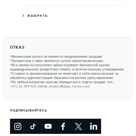
ВЫБРАТЬ
ОТКАЗ
*Финансовая цитата не является предложением продажи.
*Процентные ставки являются сугубо ориентировочными.
*Все заявки на получение займа подлежат банковской оценке,
индивидуальному кредитному лимиту и окончательному утверждению.
*Стоимость финансирования не включает в себя комиссионные за
обработку/администрацию банками или раннее урегулирование.
*По любым вопросам просим обращаться к отделу продаж: тел.:
+373 22 578 920
, почта:
jlrsalon@daac-hermes.md
ПОДПИСЫВАЙТЕСЬ