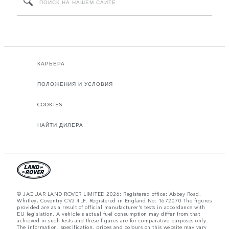
КАРЬЕРА
ПОЛОЖЕНИЯ И УСЛОВИЯ
COOKIES
НАЙТИ ДИЛЕРА
© JAGUAR LAND ROVER LIMITED 2026: Registered office: Abbey Road,
Whitley, Coventry CV3 4LF. Registered in England No: 1672070 The figures
provided are as a result of official manufacturer's tests in accordance with
EU legislation. A vehicle's actual fuel consumption may differ from that
achieved in such tests and these figures are for comparative purposes only.
The information, specification, prices and colours on this website may vary