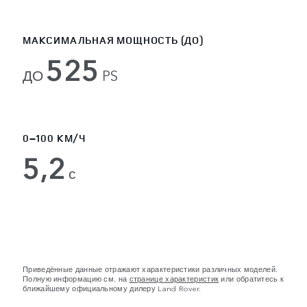
МАКСИМАЛЬНАЯ МОЩНОСТЬ (ДО)
525
ДО
PS
0–100 КМ/Ч
5,2
с
Приведённые данные отражают характеристики различных моделей.
Полную информацию см. на
странице характеристик
или обратитесь к
ближайшему официальному дилеру Land Rover.