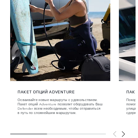
ПАКЕТ ОПЦИЙ ADVENTURE
ПАКЕ
Осваивайте новые маршруты с удовольствием.
Покоря
Пакет опций Adventure позволит оборудовать Ваш
помога
Defender всем необходимым, чтобы отправиться
улицах
в путь по сложнейшим маршрутам.
сдержа