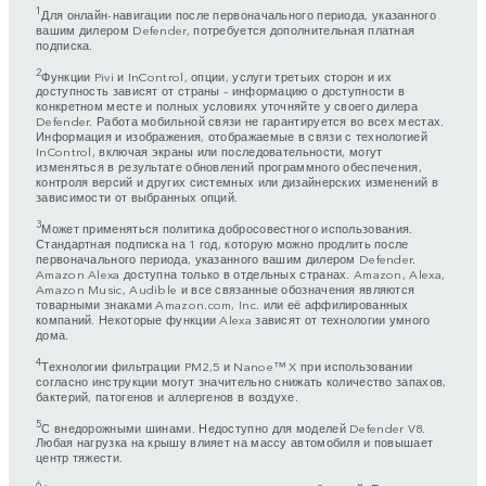
1
Для онлайн-навигации после первоначального периода, указанного
вашим дилером Defender, потребуется дополнительная платная
подписка.
2
Функции Pivi и InControl, опции, услуги третьих сторон и их
доступность зависят от страны – информацию о доступности в
конкретном месте и полных условиях уточняйте у своего дилера
Defender. Работа мобильной связи не гарантируется во всех местах.
Информация и изображения, отображаемые в связи с технологией
InControl, включая экраны или последовательности, могут
изменяться в результате обновлений программного обеспечения,
контроля версий и других системных или дизайнерских изменений в
зависимости от выбранных опций.
3
Может применяться политика добросовестного использования.
Стандартная подписка на 1 год, которую можно продлить после
первоначального периода, указанного вашим дилером Defender.
Amazon Alexa доступна только в отдельных странах. Amazon, Alexa,
Amazon Music, Audible и все связанные обозначения являются
товарными знаками Amazon.com, Inc. или её аффилированных
компаний. Некоторые функции Alexa зависят от технологии умного
дома.
4
Технологии фильтрации PM2,5 и Nanoe™ X при использовании
согласно инструкции могут значительно снижать количество запахов,
бактерий, патогенов и аллергенов в воздухе.
5
С внедорожными шинами. Недоступно для моделей Defender V8.
Любая нагрузка на крышу влияет на массу автомобиля и повышает
центр тяжести.
6