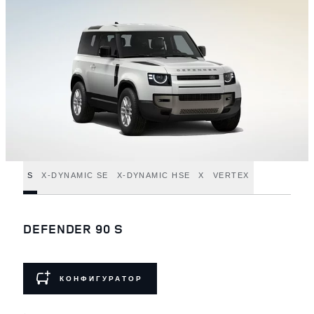
S
X-DYNAMIC SE
X-DYNAMIC HSE
X
VERTEX
DEFENDER 90 S
КОНФИГУРАТОР