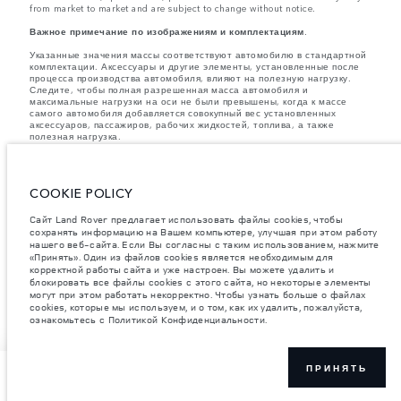
from market to market and are subject to change without notice.
Важное примечание по изображениям и комплектациям.
Указанные значения массы соответствуют автомобилю в стандартной
комплектации. Аксессуары и другие элементы, установленные после
процесса производства автомобиля, влияют на полезную нагрузку.
Следите, чтобы полная разрешенная масса автомобиля и
максимальные нагрузки на оси не были превышены, когда к массе
самого автомобиля добавляется совокупный вес установленных
аксессуаров, пассажиров, рабочих жидкостей, топлива, а также
полезная нагрузка.
Компания Jaguar Land Rover Limited стремится постоянно
совершенствовать характеристики, дизайн и производство своих
автомобилей, а также их запасных частей и аксессуаров. Мы
COOKIE POLICY
оставляем за собой право вносить изменения без предварительного
уведомления. В зависимости от модельного года, определенное
оборудование может быть как стандартным, так и опциональным.
Сайт Land Rover предлагает использовать файлы cookies, чтобы
Информация, технические характеристики, описания двигателей и
сохранять информацию на Вашем компьютере, улучшая при этом работу
цвета, приведенные на этом веб-сайте, соответствуют моделям,
нашего веб-сайта. Если Вы согласны с таким использованием, нажмите
поставляемым в страны Европы, могут отличаться в зависимости от
«Принять». Один из файлов cookies является необходимым для
рынка и изменяться без предварительного уведомления. Некоторые
корректной работы сайта и уже настроен. Вы можете удалить и
представленные автомобили оснащены опциональным оборудованием
блокировать все файлы cookies с этого сайта, но некоторые элементы
и аксессуарами, устанавливаемыми в дилерском центре, которые
могут при этом работать некорректно. Чтобы узнать больше о файлах
могут быть доступны не на всех рынках. Наличие и стоимость
cookies, которые мы используем, и о том, как их удалить, пожалуйста,
уточняйте у официального дилера.
ознакомьтесь с Политикой Конфиденциальности.
ПРИНЯТЬ
ЗАПРОСИТЬ
ЦЕНОВОЕ
СОЗДАЙТЕ СВОЙ
ПРЕДЛОЖЕН
В НАЛИЧИИ НА
СОБСТВЕННЫЙ
ИЕ