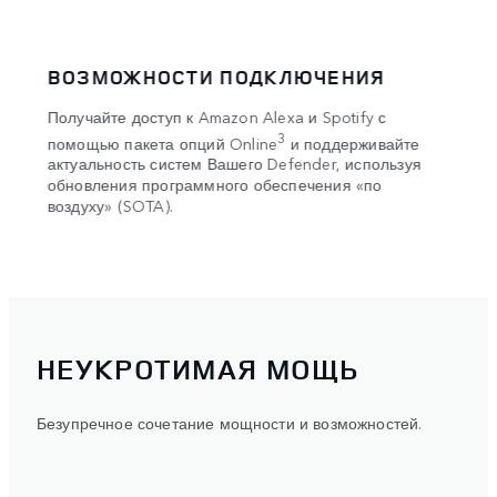
ВОЗМОЖНОСТИ ПОДКЛЮЧЕНИЯ
БЕ
Получайте доступ к Amazon Alexa и Spotify с
Спок
е
Mode 
3
помощью пакета опций Online
и поддерживайте
одаря
любы
актуальность систем Вашего Defender, используя
авто
обновления программного обеспечения «по
цент
воздуху» (SOTA).
виде
где б
НЕУКРОТИМАЯ МОЩЬ
Безупречное сочетание мощности и возможностей.