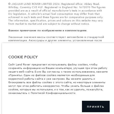
© JAGUAR LAND ROVER LIMITED 2026: Registered office: Abbey Road,
Whitley, Coventry CV3 4LF. Registered in England No: 1672070 The figures
provided are as a result of official manufacturer's tests in accordance with
EU legislation. A vehicle's actual fuel consumption may differ from that
achieved in such tests and these figures are for comparative purposes only.
The information, specification, prices and colours on this website may vary
from market to market and are subject to change without notice.
Важное примечание по изображениям и комплектациям.
Указанные значения массы соответствуют автомобилю в стандартной
комплектации. Аксессуары и другие элементы, установленные после
процесса производства автомобиля, влияют на полезную нагрузку.
Следите, чтобы полная разрешенная масса автомобиля и
максимальные нагрузки на оси не были превышены, когда к массе
самого автомобиля добавляется совокупный вес установленных
COOKIE POLICY
аксессуаров, пассажиров, рабочих жидкостей, топлива, а также
полезная нагрузка.
Сайт Land Rover предлагает использовать файлы cookies, чтобы
Компания Jaguar Land Rover Limited стремится постоянно
сохранять информацию на Вашем компьютере, улучшая при этом работу
совершенствовать характеристики, дизайн и производство своих
нашего веб-сайта. Если Вы согласны с таким использованием, нажмите
автомобилей, а также их запасных частей и аксессуаров. Мы
«Принять». Один из файлов cookies является необходимым для
оставляем за собой право вносить изменения без предварительного
корректной работы сайта и уже настроен. Вы можете удалить и
уведомления. В зависимости от модельного года, определенное
блокировать все файлы cookies с этого сайта, но некоторые элементы
оборудование может быть как стандартным, так и опциональным.
могут при этом работать некорректно. Чтобы узнать больше о файлах
Информация, технические характеристики, описания двигателей и
cookies, которые мы используем, и о том, как их удалить, пожалуйста,
цвета, приведенные на этом веб-сайте, соответствуют моделям,
ознакомьтесь с Политикой Конфиденциальности.
поставляемым в страны Европы, могут отличаться в зависимости от
рынка и изменяться без предварительного уведомления. Некоторые
представленные автомобили оснащены опциональным оборудованием
и аксессуарами, устанавливаемыми в дилерском центре, которые
могут быть доступны не на всех рынках. Наличие и стоимость
ПРИНЯТЬ
уточняйте у официального дилера.