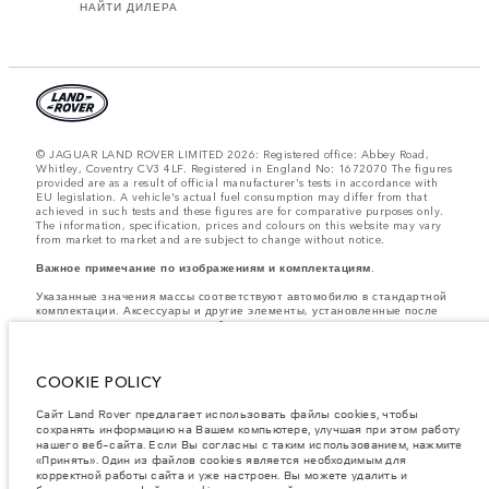
НАЙТИ ДИЛЕРА
© JAGUAR LAND ROVER LIMITED 2026: Registered office: Abbey Road,
Whitley, Coventry CV3 4LF. Registered in England No: 1672070 The figures
provided are as a result of official manufacturer's tests in accordance with
EU legislation. A vehicle's actual fuel consumption may differ from that
achieved in such tests and these figures are for comparative purposes only.
The information, specification, prices and colours on this website may vary
from market to market and are subject to change without notice.
Важное примечание по изображениям и комплектациям.
Указанные значения массы соответствуют автомобилю в стандартной
комплектации. Аксессуары и другие элементы, установленные после
процесса производства автомобиля, влияют на полезную нагрузку.
Следите, чтобы полная разрешенная масса автомобиля и
максимальные нагрузки на оси не были превышены, когда к массе
самого автомобиля добавляется совокупный вес установленных
COOKIE POLICY
аксессуаров, пассажиров, рабочих жидкостей, топлива, а также
полезная нагрузка.
Сайт Land Rover предлагает использовать файлы cookies, чтобы
Компания Jaguar Land Rover Limited стремится постоянно
сохранять информацию на Вашем компьютере, улучшая при этом работу
совершенствовать характеристики, дизайн и производство своих
нашего веб-сайта. Если Вы согласны с таким использованием, нажмите
автомобилей, а также их запасных частей и аксессуаров. Мы
«Принять». Один из файлов cookies является необходимым для
оставляем за собой право вносить изменения без предварительного
корректной работы сайта и уже настроен. Вы можете удалить и
уведомления. В зависимости от модельного года, определенное