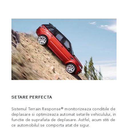
STR
SETARE PERFECTA
Rigid
desch
Sistemul Terrain Response® monitorizeaza conditiile de
efici
deplasare si optimizeaza automat setarile vehiculului, in
ca id
functie de suprafata de deplasare. Astfel, acum stiti de
ce automobilul se comporta atat de sigur.