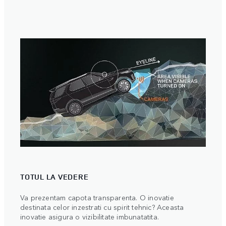
TOTUL LA VEDERE
PION
Va prezentam capota transparenta. O inovatie
Land 
destinata celor inzestrati cu spirit tehnic? Aceasta
pentr
inovatie asigura o vizibilitate imbunatatita.