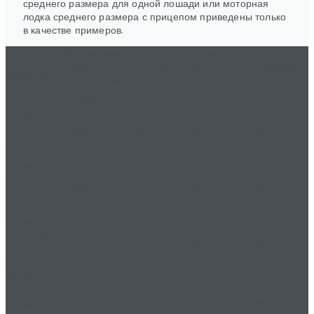
среднего размера для одной лошади или моторная
лодка среднего размера с прицепом приведены только
в качестве примеров.
Максимальная
Жилой
Коневозка с
Катер с
масса
прицеп (1
лошадью (1
прицепом
Автомобиль
буксируемого
300–1 800
200–1 700
(1 600–2
3
3
3
3
прицепа
кг)
кг)
000 кг)
Range
Rover
3 000 кг
Да
Да
Да
Electric
Hybrid
Range
Rover Sport
3 000 кг
Да
Да
Да
Electric
Hybrid
Range
Rover Velar
2 000 кг
Да
Да
Да
Electric
Hybrid
Range
Rover
До 1 600
Evoque
1 600 кг
До 1 600 кг
Нет
кг