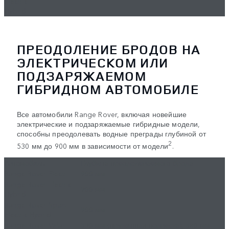
Electric
Hybrid
ПРЕОДОЛЕНИЕ БРОДОВ НА
ЭЛЕКТРИЧЕСКОМ ИЛИ
ПОДЗАРЯЖАЕМОМ
ГИБРИДНОМ АВТОМОБИЛЕ
Все автомобили Range Rover, включая новейшие
электрические и подзаряжаемые гибридные модели,
способны преодолевать водные преграды глубиной от
2
530 мм до 900 мм в зависимости от модели
.
Автомобиль
Глубина преодолеваемого брода
Range Rover Electri
900 мм
Range Rover Electric
900 мм
Hybrid
Range Rover Sport
900 мм
Electric Hybrid
Range Rover Velar
530 мм (пружинная подвеска), 580 мм