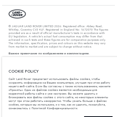
© JAGUAR LAND ROVER LIMITED 2026: Registered office: Abbey Road,
Whitley, Coventry CV3 4LF. Registered in England No: 1672070 The figures
provided are as a result of official manufacturer's tests in accordance with
EU legislation. A vehicle's actual fuel consumption may differ from that
achieved in such tests and these figures are for comparative purposes only.
The information, specification, prices and colours on this website may vary
from market to market and are subject to change without notice.
Важное примечание по изображениям и комплектациям.
Указанные значения массы соответствуют автомобилю в стандартной
комплектации. Аксессуары и другие элементы, установленные после
процесса производства автомобиля, влияют на полезную нагрузку.
COOKIE POLICY
Следите, чтобы полная разрешенная масса автомобиля и
максимальные нагрузки на оси не были превышены, когда к массе
самого автомобиля добавляется совокупный вес установленных
Сайт Land Rover предлагает использовать файлы cookies, чтобы
аксессуаров, пассажиров, рабочих жидкостей, топлива, а также
сохранять информацию на Вашем компьютере, улучшая при этом работу
полезная нагрузка.
нашего веб-сайта. Если Вы согласны с таким использованием, нажмите
«Принять». Один из файлов cookies является необходимым для
Компания Jaguar Land Rover Limited стремится постоянно
корректной работы сайта и уже настроен. Вы можете удалить и
совершенствовать характеристики, дизайн и производство своих
блокировать все файлы cookies с этого сайта, но некоторые элементы
автомобилей, а также их запасных частей и аксессуаров. Мы
могут при этом работать некорректно. Чтобы узнать больше о файлах
оставляем за собой право вносить изменения без предварительного
cookies, которые мы используем, и о том, как их удалить, пожалуйста,
уведомления. В зависимости от модельного года, определенное
оборудование может быть как стандартным, так и опциональным.
ознакомьтесь с Политикой Конфиденциальности.
Информация, технические характеристики, описания двигателей и
цвета, приведенные на этом веб-сайте, соответствуют моделям,