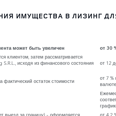
НИЯ ИМУЩЕСТВА В ЛИЗИНГ ДЛ
иента может быть увеличен
от 30 
ся клиентом, затем рассматривается
g S.R.L., исходя из финансового состояния
от 12 
от 7 %
на фактический остаток стоимости
валют
Ежемес
соотве
график
т выезд за границу) – оформляется
от 4,2