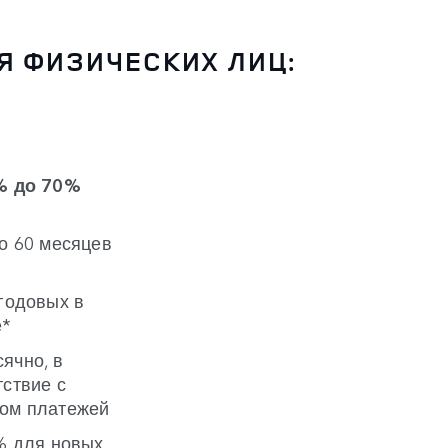
Я ФИЗИЧЕСКИХ ЛИЦ:
% до 70%
до 60 месяцев
 годовых в
е*
ячно, в
тствие с
ом платежей
 % для новых