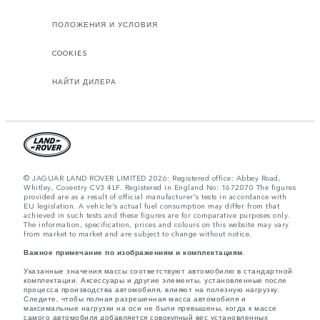
ПОЛОЖЕНИЯ И УСЛОВИЯ
COOKIES
НАЙТИ ДИЛЕРА
© JAGUAR LAND ROVER LIMITED 2026: Registered office: Abbey Road,
Whitley, Coventry CV3 4LF. Registered in England No: 1672070 The figures
provided are as a result of official manufacturer's tests in accordance with
EU legislation. A vehicle's actual fuel consumption may differ from that
achieved in such tests and these figures are for comparative purposes only.
The information, specification, prices and colours on this website may vary
from market to market and are subject to change without notice.
Важное примечание по изображениям и комплектациям.
Указанные значения массы соответствуют автомобилю в стандартной
комплектации. Аксессуары и другие элементы, установленные после
процесса производства автомобиля, влияют на полезную нагрузку.
Следите, чтобы полная разрешенная масса автомобиля и
максимальные нагрузки на оси не были превышены, когда к массе
самого автомобиля добавляется совокупный вес установленных