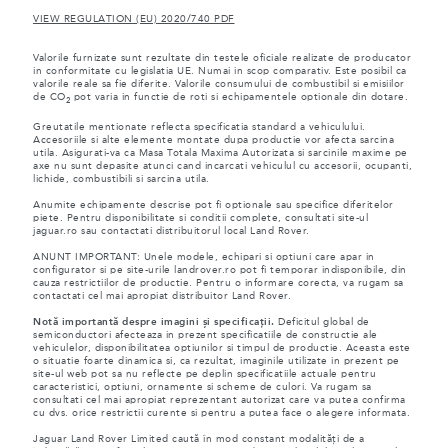
VIEW REGULATION (EU) 2020/740 PDF
Valorile furnizate sunt rezultate din testele oficiale realizate de producator
in conformitate cu legislatia UE. Numai in scop comparativ. Este posibil ca
valorile reale sa fie diferite. Valorile consumului de combustibil si emisiilor
de CO
pot varia in functie de roti si echipamentele optionale din dotare.
2
Greutatile mentionate reflecta specificatia standard a vehiculului.
Accesoriile si alte elemente montate dupa productie vor afecta sarcina
utila. Asigurati-va ca Masa Totala Maxima Autorizata si sarcinile maxime pe
axe nu sunt depasite atunci cand incarcati vehiculul cu accesorii, ocupanti,
lichide, combustibili si sarcina utila.
Anumite echipamente descrise pot fi optionale sau specifice diferitelor
piete. Pentru disponibilitate si conditii complete, consultati site-ul
jaguar.ro sau contactati distribuitorul local Land Rover.
ANUNT IMPORTANT: Unele modele, echipari si optiuni care apar in
configurator si pe site-urile landrover.ro pot fi temporar indisponibile, din
cauza restrictiilor de productie. Pentru o informare corecta, va rugam sa
contactati cel mai apropiat distribuitor Land Rover.
Notă importantă despre imagini și specificații.
Deficitul global de
semiconductori afecteaza in prezent specificatiile de constructie ale
vehiculelor, disponibilitatea optiunilor si timpul de productie. Aceasta este
o situatie foarte dinamica si, ca rezultat, imaginile utilizate in prezent pe
site-ul web pot sa nu reflecte pe deplin specificatiile actuale pentru
caracteristici, optiuni, ornamente si scheme de culori. Va rugam sa
consultati cel mai apropiat reprezentant autorizat care va putea confirma
cu dvs. orice restrictii curente si pentru a putea face o alegere informata.
Jaguar Land Rover Limited caută în mod constant modalități de a