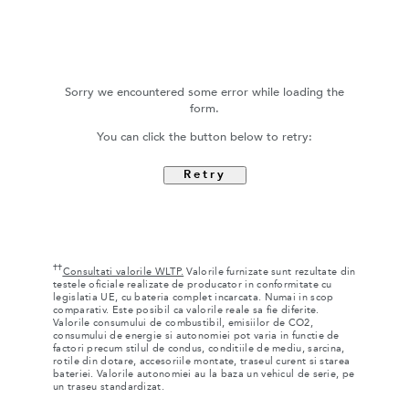
Sorry we encountered some error while loading the
form.
You can click the button below to retry:
Retry
††
Consultati valorile WLTP.
Valorile furnizate sunt rezultate din
testele oficiale realizate de producator in conformitate cu
legislatia UE, cu bateria complet incarcata. Numai in scop
comparativ. Este posibil ca valorile reale sa fie diferite.
Valorile consumului de combustibil, emisiilor de CO2,
consumului de energie si autonomiei pot varia in functie de
factori precum stilul de condus, conditiile de mediu, sarcina,
rotile din dotare, accesoriile montate, traseul curent si starea
bateriei. Valorile autonomiei au la baza un vehicul de serie, pe
un traseu standardizat.