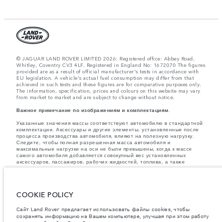
© JAGUAR LAND ROVER LIMITED 2026: Registered office: Abbey Road,
Whitley, Coventry CV3 4LF. Registered in England No: 1672070 The figures
provided are as a result of official manufacturer's tests in accordance with
EU legislation. A vehicle's actual fuel consumption may differ from that
achieved in such tests and these figures are for comparative purposes only.
The information, specification, prices and colours on this website may vary
from market to market and are subject to change without notice.
Важное примечание по изображениям и комплектациям.
Указанные значения массы соответствуют автомобилю в стандартной
комплектации. Аксессуары и другие элементы, установленные после
процесса производства автомобиля, влияют на полезную нагрузку.
Следите, чтобы полная разрешенная масса автомобиля и
максимальные нагрузки на оси не были превышены, когда к массе
самого автомобиля добавляется совокупный вес установленных
аксессуаров, пассажиров, рабочих жидкостей, топлива, а также
полезная нагрузка.
Компания Jaguar Land Rover Limited стремится постоянно
совершенствовать характеристики, дизайн и производство своих
COOKIE POLICY
автомобилей, а также их запасных частей и аксессуаров. Мы
оставляем за собой право вносить изменения без предварительного
уведомления. В зависимости от модельного года, определенное
Сайт Land Rover предлагает использовать файлы cookies, чтобы
оборудование может быть как стандартным, так и опциональным.
сохранять информацию на Вашем компьютере, улучшая при этом работу
Информация, технические характеристики, описания двигателей и