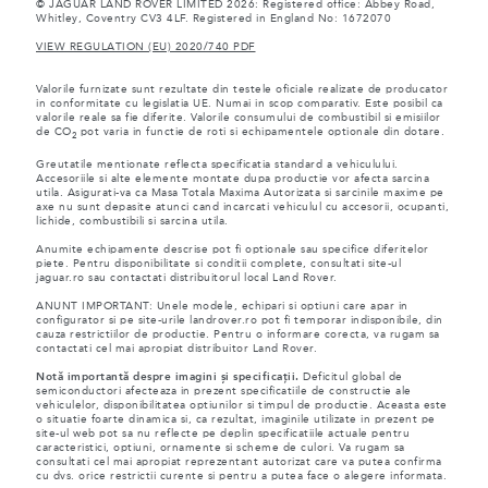
© JAGUAR LAND ROVER LIMITED 2026: Registered office: Abbey Road,
Whitley, Coventry CV3 4LF. Registered in England No: 1672070
VIEW REGULATION (EU) 2020/740 PDF
Valorile furnizate sunt rezultate din testele oficiale realizate de producator
in conformitate cu legislatia UE. Numai in scop comparativ. Este posibil ca
valorile reale sa fie diferite. Valorile consumului de combustibil si emisiilor
de CO
pot varia in functie de roti si echipamentele optionale din dotare.
2
Greutatile mentionate reflecta specificatia standard a vehiculului.
Accesoriile si alte elemente montate dupa productie vor afecta sarcina
utila. Asigurati-va ca Masa Totala Maxima Autorizata si sarcinile maxime pe
axe nu sunt depasite atunci cand incarcati vehiculul cu accesorii, ocupanti,
lichide, combustibili si sarcina utila.
Anumite echipamente descrise pot fi optionale sau specifice diferitelor
piete. Pentru disponibilitate si conditii complete, consultati site-ul
jaguar.ro sau contactati distribuitorul local Land Rover.
ANUNT IMPORTANT: Unele modele, echipari si optiuni care apar in
configurator si pe site-urile landrover.ro pot fi temporar indisponibile, din
cauza restrictiilor de productie. Pentru o informare corecta, va rugam sa
contactati cel mai apropiat distribuitor Land Rover.
Notă importantă despre imagini și specificații.
Deficitul global de
semiconductori afecteaza in prezent specificatiile de constructie ale
vehiculelor, disponibilitatea optiunilor si timpul de productie. Aceasta este
o situatie foarte dinamica si, ca rezultat, imaginile utilizate in prezent pe
site-ul web pot sa nu reflecte pe deplin specificatiile actuale pentru
caracteristici, optiuni, ornamente si scheme de culori. Va rugam sa
consultati cel mai apropiat reprezentant autorizat care va putea confirma
cu dvs. orice restrictii curente si pentru a putea face o alegere informata.