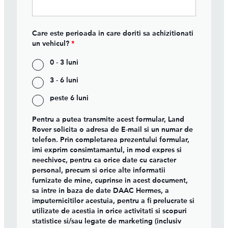
Care este perioada in care doriti sa achizitionati
un vehicul?
*
0 - 3 luni
3 - 6 luni
peste 6 luni
Pentru a putea transmite acest formular, Land
Rover solicita o adresa de E-mail si un numar de
telefon. Prin completarea prezentului formular,
imi exprim consimtamantul, in mod expres si
neechivoc, pentru ca orice date cu caracter
personal, precum si orice alte informatii
furnizate de mine, cuprinse in acest document,
sa intre in baza de date DAAC Hermes, a
imputernicitilor acestuia, pentru a fi prelucrate si
utilizate de acestia in orice activitati si scopuri
statistice si/sau legate de marketing (inclusiv