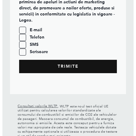
primirea de apeluri in actiuni de marketing
direct, de promovare a noilor oferte, produse si
servicii) in conformitate cu legislatia in vigoare -
Legea.
E-mail
Telefon
SMS
Scrisoare
Consultati valorile WLTP.
. WLTP este noul test oficial UE
utilizat pentru calcularea valorilor standardizate ale
consumului de combustibil si emisiilor de CO2 ale vehiculelor
de pasageri. Masoara consumul de combustibil, de energie,
autonomia si emisiile. Acesta este conceput pentru a furniza
valori mai apropiate de cele reale. Testeaza vehiculele dotate
cu echipamente optionale si utilizeaza o procedura de testare