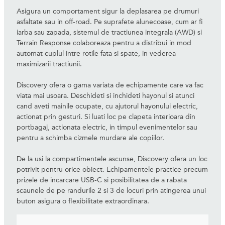
Asigura un comportament sigur la deplasarea pe drumuri
asfaltate sau in off-road. Pe suprafete alunecoase, cum ar fi
iarba sau zapada, sistemul de tractiunea integrala (AWD) si
Terrain Response colaboreaza pentru a distribui in mod
automat cuplul intre rotile fata si spate, in vederea
maximizarii tractiunii.
Discovery ofera o gama variata de echipamente care va fac
viata mai usoara. Deschideti si inchideti hayonul si atunci
cand aveti mainile ocupate, cu ajutorul hayonului electric,
actionat prin gesturi. Si luati loc pe clapeta interioara din
portbagaj, actionata electric, in timpul evenimentelor sau
pentru a schimba cizmele murdare ale copiilor.
De la usi la compartimentele ascunse, Discovery ofera un loc
potrivit pentru orice obiect. Echipamentele practice precum
prizele de incarcare USB-C si posibilitatea de a rabata
scaunele de pe randurile 2 si 3 de locuri prin atingerea unui
buton asigura o flexibilitate extraordinara.