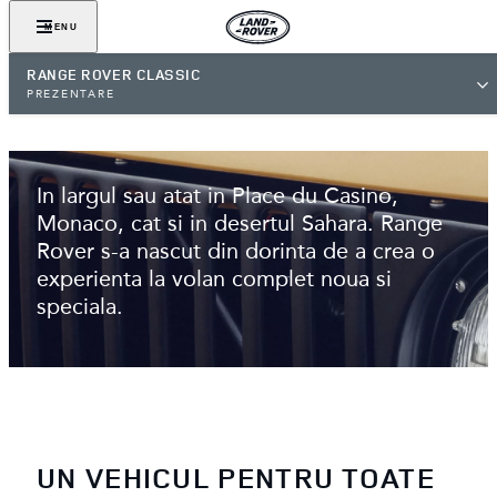
MENU
RANGE ROVER CLASSIC
PREZENTARE
PRECURSORUL SUV-URILOR
DE LUX
In largul sau atat in Place du Casino,
Monaco, cat si in desertul Sahara. Range
Rover s-a nascut din dorinta de a crea o
experienta la volan complet noua si
speciala.
UN VEHICUL PENTRU TOATE