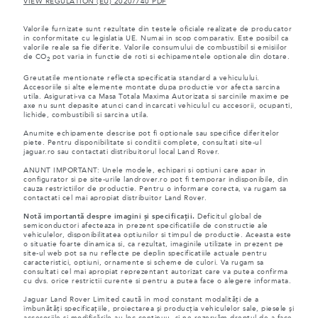
VIEW REGULATION (EU) 2020/740 PDF
Valorile furnizate sunt rezultate din testele oficiale realizate de producator
in conformitate cu legislatia UE. Numai in scop comparativ. Este posibil ca
valorile reale sa fie diferite. Valorile consumului de combustibil si emisiilor
de CO
pot varia in functie de roti si echipamentele optionale din dotare.
2
Greutatile mentionate reflecta specificatia standard a vehiculului.
Accesoriile si alte elemente montate dupa productie vor afecta sarcina
utila. Asigurati-va ca Masa Totala Maxima Autorizata si sarcinile maxime pe
axe nu sunt depasite atunci cand incarcati vehiculul cu accesorii, ocupanti,
lichide, combustibili si sarcina utila.
Anumite echipamente descrise pot fi optionale sau specifice diferitelor
piete. Pentru disponibilitate si conditii complete, consultati site-ul
jaguar.ro sau contactati distribuitorul local Land Rover.
ANUNT IMPORTANT: Unele modele, echipari si optiuni care apar in
configurator si pe site-urile landrover.ro pot fi temporar indisponibile, din
cauza restrictiilor de productie. Pentru o informare corecta, va rugam sa
contactati cel mai apropiat distribuitor Land Rover.
Notă importantă despre imagini și specificații.
Deficitul global de
semiconductori afecteaza in prezent specificatiile de constructie ale
vehiculelor, disponibilitatea optiunilor si timpul de productie. Aceasta este
o situatie foarte dinamica si, ca rezultat, imaginile utilizate in prezent pe
site-ul web pot sa nu reflecte pe deplin specificatiile actuale pentru
caracteristici, optiuni, ornamente si scheme de culori. Va rugam sa
consultati cel mai apropiat reprezentant autorizat care va putea confirma
cu dvs. orice restrictii curente si pentru a putea face o alegere informata.
Jaguar Land Rover Limited caută în mod constant modalități de a
îmbunătăți specificațiile, proiectarea și producția vehiculelor sale, piesele și
accesoriile și modificările au loc continuu, și ne rezervăm dreptul de a face