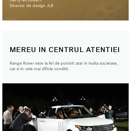
Gerry McGovern
Director de design JLR
MEREU IN CENTRUL ATENTIEI
Range Rover este la fel de potrivit atat in inalta societate,
cat si in cele mai dificle conditii.