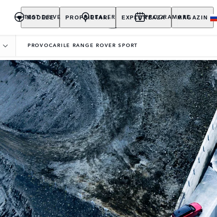
MODELE
PROPRIETARI
EXPLOREAZA
MAGAZIN
TEST DRIVE
DEALER
PROGRAMARE
PROVOCARILE RANGE ROVER SPORT