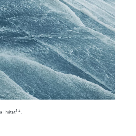
1,2
 limitat
.