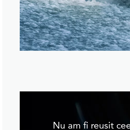
Nu am fi reusit cee