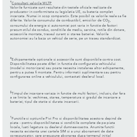
†
Consultati valorile WLTP
Valorile furnizate sunt rezultate din testele oficiale realizate de
producator in conformitate cu legislatia UE, cu bateria complet
incarcata. Numai in scop comparativ. Este posibil ca valorile reale sa fie
diferite. Valorile consumului de combustibil, emisiilor de CO
,
2
consumului de energie si autonomiei pot varia in functie de factori
precum stilul de condus, conditiile de mediu, sarcina, rotile din dotare,
accesoriile montate, traseul curent si starea bateriei. Valorile
autonomiei au la baza un vehicul de serie, pe un traseu standardizat.
‡
Echipamentele optionale si accesoriile sunt disponibile contra cost.
Disponibilitatea poate diferi in functie de configuratia vehiculului
(model si motorizare) sau poate necesita instalarea altor echipamente,
pentru a putea fi montate. Pentru informatii suplimentare sau pentru
configurarea online a vehiculului, contactati dealerul local.
§
Timpul de incarcare variaza in functie de multi factori, inclusiv, dar fara
a se limita la: vechimea, starea, temperatura si gradul de incarcare a
bateriei; tipul de statie si durata incarcarii.
1
Functiile si optiunile Pivi Pro si disponibilitatea acestora depind de
piata - pentru disponibilitatea si conditiile complete de pe piata
locala, luati legatura cu dealerul dumneavoastra. Anumite functii
necesita existenta unei cartele SIM si a unui abonament de date
corespunzator, care presupune abonarea dupa termenul initial