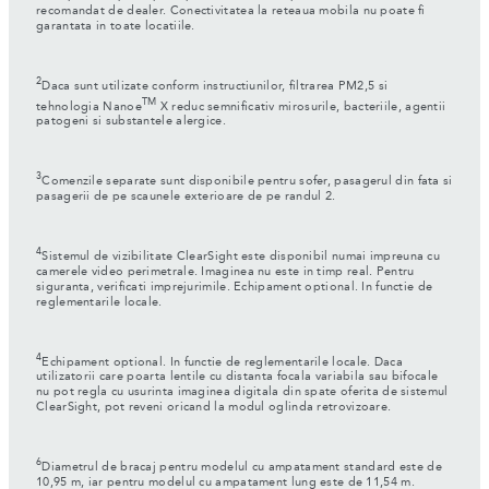
recomandat de dealer. Conectivitatea la reteaua mobila nu poate fi
garantata in toate locatiile.
2
Daca sunt utilizate conform instructiunilor, filtrarea PM2,5 si
TM
tehnologia Nanoe
X reduc semnificativ mirosurile, bacteriile, agentii
patogeni si substantele alergice.
3
Comenzile separate sunt disponibile pentru sofer, pasagerul din fata si
pasagerii de pe scaunele exterioare de pe randul 2.
4
Sistemul de vizibilitate ClearSight este disponibil numai impreuna cu
camerele video perimetrale. Imaginea nu este in timp real. Pentru
siguranta, verificati imprejurimile. Echipament optional. In functie de
reglementarile locale.
4
Echipament optional. In functie de reglementarile locale. Daca
utilizatorii care poarta lentile cu distanta focala variabila sau bifocale
nu pot regla cu usurinta imaginea digitala din spate oferita de sistemul
ClearSight, pot reveni oricand la modul oglinda retrovizoare.
6
Diametrul de bracaj pentru modelul cu ampatament standard este de
10,95 m, iar pentru modelul cu ampatament lung este de 11,54 m.