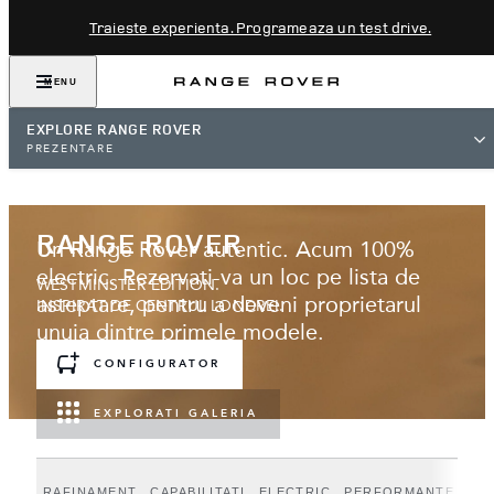
Traieste experienta. Programeaza un test drive.
MENU
EXPLORE RANGE ROVER
PREZENTARE
RANGE ROVER
Un Range Rover autentic. Acum 100%
electric. Rezervati-va un loc pe lista de
WESTMINSTER EDITION.
asteptare, pentru a deveni proprietarul
INSPIRAT DE CENTRUL LONDREI.
unuia dintre primele modele.
CONFIGURATOR
EXPLORATI GALERIA
RAFINAMENT
CAPABILITATI
ELECTRIC
PERFORMANTE
WE