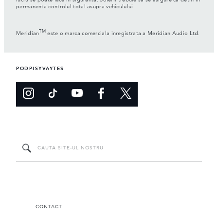
lucru se poate face in siguranta. Soferii trebuie sa se asigure ca detin in
permanenta controlul total asupra vehiculului.
TM
Meridian
este o marca comerciala inregistrata a Meridian Audio Ltd.
PODPISYVAYTES
CONTACT