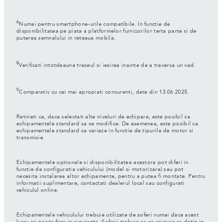
6
Numai pentru smartphone-urile compatibile. In functie de
disponibilitatea pe piata a platformelor furnizorilor terta parte si de
puterea semnalului in reteaua mobila.
8
Verificati intotdeauna traseul si iesirea inainte de a traversa un vad.
9
Comparativ cu cei mai apropiati concurenti, date din 13.06.2025.
Retineti ca, daca selectati alte niveluri de echipare, este posibil ca
echipamentele standard sa se modifice. De asemenea, este posibil ca
echipamentele standard sa varieze in functie de tipurile de motor si
transmisie.
Echipamentele optionale si disponibilitatea acestora pot diferi in
functie de configuratia vehiculului (model si motorizare) sau pot
necesita instalarea altor echipamente, pentru a putea fi montate. Pentru
informatii suplimentare, contactati dealerul local sau configurati
vehiculul online.
Echipamentele vehiculului trebuie utilizate de soferi numai daca acest