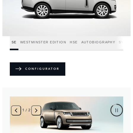
SE
WESTMINSTER EDITION
HSE
AUTOBIOGRAPHY
SV
SV
CONFIGURATOR
2
/
2