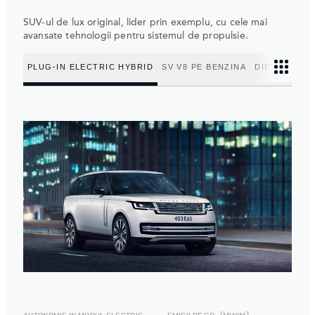
SUV-ul de lux original, lider prin exemplu, cu cele mai
avansate tehnologii pentru sistemul de propulsie.
PLUG-IN ELECTRIC HYBRID
SV V8 PE BENZINA
DIESEL MILD
AUTONOMIE IN MODUL ELECTRIC
EMISII DE CO
(MINIM)