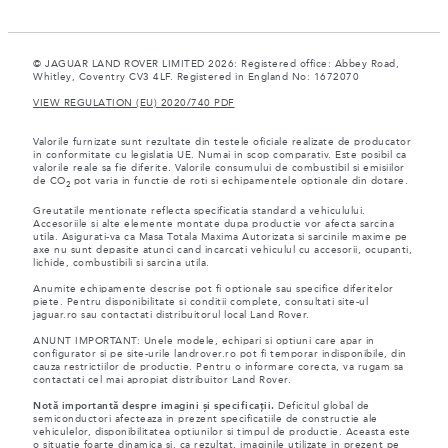
© JAGUAR LAND ROVER LIMITED 2026: Registered office: Abbey Road,
Whitley, Coventry CV3 4LF. Registered in England No: 1672070
VIEW REGULATION (EU) 2020/740 PDF
Valorile furnizate sunt rezultate din testele oficiale realizate de producator
in conformitate cu legislatia UE. Numai in scop comparativ. Este posibil ca
valorile reale sa fie diferite. Valorile consumului de combustibil si emisiilor
de CO
pot varia in functie de roti si echipamentele optionale din dotare.
2
Greutatile mentionate reflecta specificatia standard a vehiculului.
Accesoriile si alte elemente montate dupa productie vor afecta sarcina
utila. Asigurati-va ca Masa Totala Maxima Autorizata si sarcinile maxime pe
axe nu sunt depasite atunci cand incarcati vehiculul cu accesorii, ocupanti,
lichide, combustibili si sarcina utila.
Anumite echipamente descrise pot fi optionale sau specifice diferitelor
piete. Pentru disponibilitate si conditii complete, consultati site-ul
jaguar.ro sau contactati distribuitorul local Land Rover.
ANUNT IMPORTANT: Unele modele, echipari si optiuni care apar in
configurator si pe site-urile landrover.ro pot fi temporar indisponibile, din
cauza restrictiilor de productie. Pentru o informare corecta, va rugam sa
contactati cel mai apropiat distribuitor Land Rover.
Notă importantă despre imagini și specificații.
Deficitul global de
semiconductori afecteaza in prezent specificatiile de constructie ale
vehiculelor, disponibilitatea optiunilor si timpul de productie. Aceasta este
o situatie foarte dinamica si, ca rezultat, imaginile utilizate in prezent pe