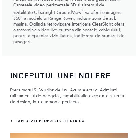
Camerele video perimetrale 3D si sistemul de
cu un
4
agine
vizibilitate ClearSight GroundView
ofera o imagine de
integr
ub
ansamblu, care include zona de sub vehicul. Oglinda
siste
 ofera
unifo
5
retrovizoare interioara ClearSight
afiseaza o imagine
lui,
supra
live din spatele vehiculului, pentru a optimiza
rul de
vizibilitatea, indiferent de prezenta pasagerilor.
INCEPUTUL UNEI NOI ERE
Precursorul SUV-urilor de lux. Acum electric. Admirati
rafinamentul de neegalat, capabilitatile excelente si tema
de design, intr-o armonie perfecta.
EXPLORATI PROPULSIA ELECTRICA