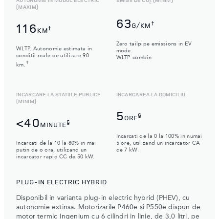
2
(MAXIM)
63
†
116
G/KM
†
KM
Zero tailpipe emissions in EV
WLTP. Autonomie estimata in
mode.
conditii reale de utilizare 90
WLTP combin
✝
km.
INCARCARE LA STATIILE PUBLICE
INCARCAREA LA DOMICILIU
(MINIM)
5
§
ORE
<40
§
MINUTE
Incarcati de la 0 la 100% in numai
Incarcati de la 10 la 80% in mai
5 ore, utilizand un incarcator CA
putin de o ora, utilizand un
de 7 kW.
incarcator rapid CC de 50 kW.
PLUG-IN ELECTRIC HYBRID
Disponibil in varianta plug-in electric hybrid (PHEV), cu
autonomie extinsa. Motorizarile P460e si P550e dispun de
motor termic Ingenium cu 6 cilindri in linie, de 3,0 litri, pe