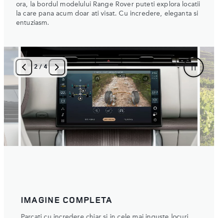
ora, la bordul modelului Range Rover puteti explora locatii
la care pana acum doar ati visat. Cu incredere, eleganta si
entuziasm.
3
/
4
ATITUDINE DOMINANTA
DEF
uri.
Negociati cu incredere cele mai inguste spatii.
Cel m