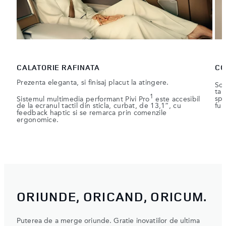
CALATORIE RAFINATA
CO
Prezenta eleganta, si finisaj placut la atingere.
Sca
tab
1
Sistemul multimedia performant Pivi Pro
este accesibil
spa
de la ecranul tactil din sticla, curbat, de 13,1”, cu
fun
feedback haptic si se remarca prin comenzile
ergonomice.
ORIUNDE, ORICAND, ORICUM.
Puterea de a merge oriunde. Gratie inovatiilor de ultima