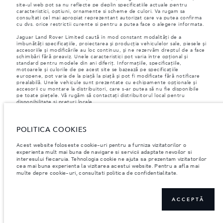
site-ul web pot sa nu reflecte pe deplin specificatiile actuale pentru
caracteristici, optiuni, ornamente si scheme de culori. Va rugam sa
consultati cel mai apropiat reprezentant autorizat care va putea confirma
cu dvs. orice restrictii curente si pentru a putea face o alegere informata.
Jaguar Land Rover Limited caută în mod constant modalități de a
îmbunătăți specificațiile, proiectarea și producția vehiculelor sale, piesele și
accesoriile și modificările au loc continuu, și ne rezervăm dreptul de a face
schimbări fără preaviz. Unele caracteristici pot varia între opțional și
standard pentru modele din ani diferiț. Informațiile, specificațiile,
motoarele și culorile de pe acest site se bazează pe specificațiile
europene, pot varia de la piață la piață și pot fi modificate fără notificare
prealabilă. Unele vehicule sunt prezentate cu echipamente opționale și
accesorii cu montare la distribuitori, care s-ar putea să nu fie disponibile
pe toate piețele. Vă rugăm să contactați distribuitorul local pentru
disponibilitate și prețuri locale.
Conform legislației europene, Jaguar Land Rover în calitate de producător,
are obligația de a colecta și de a dezvălui anumite date referitoare la
vehiculele înmatriculate la sau după 1 ianuarie 2021. VIN-ul vehiculului,
POLITICA COOKIES
împreună cu datele despre consumul de combustibil și energie trebuie să
fie transmise către Comisia Europeană, ca parte a Regulamentului UE nr.
Acest website foloseste cookie-uri pentru a furniza vizitatorilor o
392/2021. Datele transmise au legatură cu combustibilul consumat, iar
experienta mult mai buna de navigare si servicii adaptate nevoilor si
pentru autovehicule PHEV, se vor transmite informații despre energie și
interesului fiecaruia. Tehnologia cookie ne ajuta sa prezentam vizitatorilor
distanța parcursă. Pentru mai multe informații, vă rugăm să consultați
cea mai buna experienta la vizitarea acestui website. Pentru a afla mai
regulamentul publicat pe
site-ul UE
. Vă puteți opune transmiterii datelor
multe depre cookie-uri, consultati politica de confidentialitate.
specifice vehiculului dumneavoastră înainte de sfârșitul lunii martie pentru
a garanta excluderea.
Vă rugăm să
ne contactați
dacă doriți să vă opuneți transmiterii datelor,
furnizându-ne VIN-ul vehiculului dumneavoastră și numărul de
ACCEPTĂ
înmatriculare.