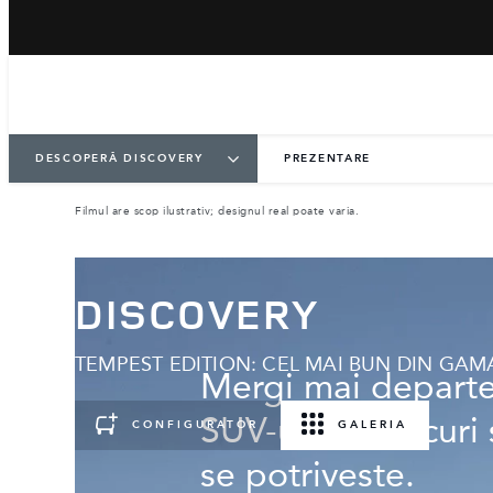
DESCOPERĂ DISCOVERY
PREZENTARE
Filmul are scop ilustrativ; designul real poate varia.
DISCOVERY
TEMPEST EDITION: CEL MAI BUN DIN GAM
Mergi mai departe.
SUV-ul cu 7 locuri 
CONFIGURATOR
GALERIA
se potriveste.