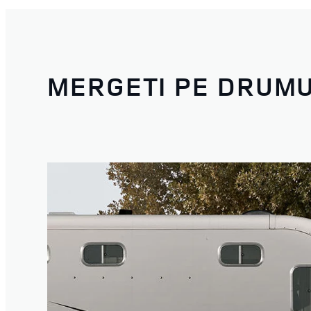
MERGETI PE DRUMU
1
/
4