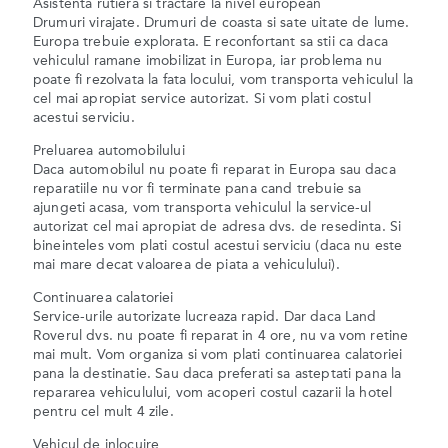
Asistenta rutiera si tractare la nivel european
Drumuri virajate. Drumuri de coasta si sate uitate de lume.
Europa trebuie explorata. E reconfortant sa stii ca daca
vehiculul ramane imobilizat in Europa, iar problema nu
poate fi rezolvata la fata locului, vom transporta vehiculul la
cel mai apropiat service autorizat. Si vom plati costul
acestui serviciu.
Preluarea automobilului
Daca automobilul nu poate fi reparat in Europa sau daca
reparatiile nu vor fi terminate pana cand trebuie sa
ajungeti acasa, vom transporta vehiculul la service-ul
autorizat cel mai apropiat de adresa dvs. de resedinta. Si
bineinteles vom plati costul acestui serviciu (daca nu este
mai mare decat valoarea de piata a vehiculului).
Continuarea calatoriei
Service-urile autorizate lucreaza rapid. Dar daca Land
Roverul dvs. nu poate fi reparat in 4 ore, nu va vom retine
mai mult. Vom organiza si vom plati continuarea calatoriei
pana la destinatie. Sau daca preferati sa asteptati pana la
repararea vehiculului, vom acoperi costul cazarii la hotel
pentru cel mult 4 zile.
Vehicul de inlocuire