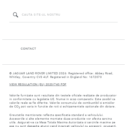
CONTACT
© JAGUAR LAND ROVER LIMITED 2026: Registered office: Abbey Road,
Whitley, Coventry CV3 4LF. Registered in England No: 1672070
VIEW REGULATION (EU) 2020/740 PDF
Valorile furnizate sunt rezultate din testele oficiale realizate de producator
in conformitate cu legislatia UE. Numai in scop comparativ. Este posibil ca
valorile reale sa fie diferite. Valorile consumului de combustibil si emisiilor
de CO
pot varia in functie de roti si echipamentele optionale din dotare.
2
Greutatile mentionate reflecta specificatia standard a vehiculului.
Accesoriile si alte elemente montate dupa productie vor afecta sarcina
utila. Asigurati-va ca Masa Totala Maxima Autorizata si sarcinile maxime pe
axe nu sunt depasite atunci cand incarcati vehiculul cu accesorii, ocupanti,