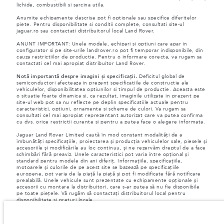
lichide, combustibili si sarcina utila.
Anumite echipamente descrise pot fi optionale sau specifice diferitelor
piete. Pentru disponibilitate si conditii complete, consultati site-ul
jaguar.ro sau contactati distribuitorul local Land Rover.
ANUNT IMPORTANT: Unele modele, echipari si optiuni care apar in
configurator si pe site-urile landrover.ro pot fi temporar indisponibile, din
cauza restrictiilor de productie. Pentru o informare corecta, va rugam sa
contactati cel mai apropiat distribuitor Land Rover.
Notă importantă despre imagini și specificații.
Deficitul global de
semiconductori afecteaza in prezent specificatiile de constructie ale
vehiculelor, disponibilitatea optiunilor si timpul de productie. Aceasta este
o situatie foarte dinamica si, ca rezultat, imaginile utilizate in prezent pe
site-ul web pot sa nu reflecte pe deplin specificatiile actuale pentru
caracteristici, optiuni, ornamente si scheme de culori. Va rugam sa
consultati cel mai apropiat reprezentant autorizat care va putea confirma
cu dvs. orice restrictii curente si pentru a putea face o alegere informata.
Jaguar Land Rover Limited caută în mod constant modalități de a
îmbunătăți specificațiile, proiectarea și producția vehiculelor sale, piesele și
accesoriile și modificările au loc continuu, și ne rezervăm dreptul de a face
schimbări fără preaviz. Unele caracteristici pot varia între opțional și
standard pentru modele din ani diferiț. Informațiile, specificațiile,
motoarele și culorile de pe acest site se bazează pe specificațiile
europene, pot varia de la piață la piață și pot fi modificate fără notificare
prealabilă. Unele vehicule sunt prezentate cu echipamente opționale și
accesorii cu montare la distribuitori, care s-ar putea să nu fie disponibile
pe toate piețele. Vă rugăm să contactați distribuitorul local pentru
disponibilitate și prețuri locale.
Conform legislației europene, Jaguar Land Rover în calitate de producător,
are obligația de a colecta și de a dezvălui anumite date referitoare la