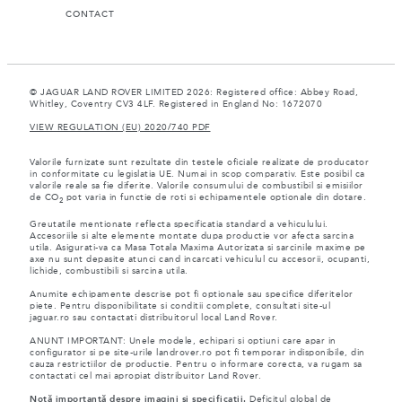
CONTACT
© JAGUAR LAND ROVER LIMITED 2026: Registered office: Abbey Road,
Whitley, Coventry CV3 4LF. Registered in England No: 1672070
VIEW REGULATION (EU) 2020/740 PDF
Valorile furnizate sunt rezultate din testele oficiale realizate de producator
in conformitate cu legislatia UE. Numai in scop comparativ. Este posibil ca
valorile reale sa fie diferite. Valorile consumului de combustibil si emisiilor
de CO
pot varia in functie de roti si echipamentele optionale din dotare.
2
Greutatile mentionate reflecta specificatia standard a vehiculului.
Accesoriile si alte elemente montate dupa productie vor afecta sarcina
utila. Asigurati-va ca Masa Totala Maxima Autorizata si sarcinile maxime pe
axe nu sunt depasite atunci cand incarcati vehiculul cu accesorii, ocupanti,
lichide, combustibili si sarcina utila.
Anumite echipamente descrise pot fi optionale sau specifice diferitelor
piete. Pentru disponibilitate si conditii complete, consultati site-ul
jaguar.ro sau contactati distribuitorul local Land Rover.
ANUNT IMPORTANT: Unele modele, echipari si optiuni care apar in
configurator si pe site-urile landrover.ro pot fi temporar indisponibile, din
cauza restrictiilor de productie. Pentru o informare corecta, va rugam sa
contactati cel mai apropiat distribuitor Land Rover.
Notă importantă despre imagini și specificații.
Deficitul global de