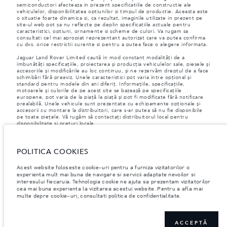
semiconductori afecteaza in prezent specificatiile de constructie ale
vehiculelor, disponibilitatea optiunilor si timpul de productie. Aceasta este
o situatie foarte dinamica si, ca rezultat, imaginile utilizate in prezent pe
site-ul web pot sa nu reflecte pe deplin specificatiile actuale pentru
caracteristici, optiuni, ornamente si scheme de culori. Va rugam sa
consultati cel mai apropiat reprezentant autorizat care va putea confirma
cu dvs. orice restrictii curente si pentru a putea face o alegere informata.
Jaguar Land Rover Limited caută în mod constant modalități de a
îmbunătăți specificațiile, proiectarea și producția vehiculelor sale, piesele și
accesoriile și modificările au loc continuu, și ne rezervăm dreptul de a face
schimbări fără preaviz. Unele caracteristici pot varia între opțional și
standard pentru modele din ani diferiț. Informațiile, specificațiile,
motoarele și culorile de pe acest site se bazează pe specificațiile
europene, pot varia de la piață la piață și pot fi modificate fără notificare
prealabilă. Unele vehicule sunt prezentate cu echipamente opționale și
accesorii cu montare la distribuitori, care s-ar putea să nu fie disponibile
pe toate piețele. Vă rugăm să contactați distribuitorul local pentru
disponibilitate și prețuri locale.
Conform legislației europene, Jaguar Land Rover în calitate de producător,
are obligația de a colecta și de a dezvălui anumite date referitoare la
vehiculele înmatriculate la sau după 1 ianuarie 2021. VIN-ul vehiculului,
POLITICA COOKIES
împreună cu datele despre consumul de combustibil și energie trebuie să
fie transmise către Comisia Europeană, ca parte a Regulamentului UE nr.
Acest website foloseste cookie-uri pentru a furniza vizitatorilor o
392/2021. Datele transmise au legatură cu combustibilul consumat, iar
experienta mult mai buna de navigare si servicii adaptate nevoilor si
pentru autovehicule PHEV, se vor transmite informații despre energie și
interesului fiecaruia. Tehnologia cookie ne ajuta sa prezentam vizitatorilor
distanța parcursă. Pentru mai multe informații, vă rugăm să consultați
cea mai buna experienta la vizitarea acestui website. Pentru a afla mai
regulamentul publicat pe
site-ul UE
. Vă puteți opune transmiterii datelor
multe depre cookie-uri, consultati politica de confidentialitate.
specifice vehiculului dumneavoastră înainte de sfârșitul lunii martie pentru
a garanta excluderea.
Vă rugăm să
ne contactați
dacă doriți să vă opuneți transmiterii datelor,
furnizându-ne VIN-ul vehiculului dumneavoastră și numărul de
ACCEPTĂ