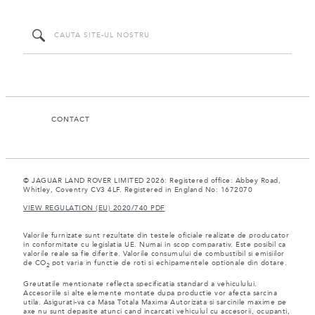
CONTACT
© JAGUAR LAND ROVER LIMITED 2026: Registered office: Abbey Road,
Whitley, Coventry CV3 4LF. Registered in England No: 1672070
VIEW REGULATION (EU) 2020/740 PDF
Valorile furnizate sunt rezultate din testele oficiale realizate de producator
in conformitate cu legislatia UE. Numai in scop comparativ. Este posibil ca
valorile reale sa fie diferite. Valorile consumului de combustibil si emisiilor
de CO
pot varia in functie de roti si echipamentele optionale din dotare.
2
Greutatile mentionate reflecta specificatia standard a vehiculului.
Accesoriile si alte elemente montate dupa productie vor afecta sarcina
utila. Asigurati-va ca Masa Totala Maxima Autorizata si sarcinile maxime pe
axe nu sunt depasite atunci cand incarcati vehiculul cu accesorii, ocupanti,