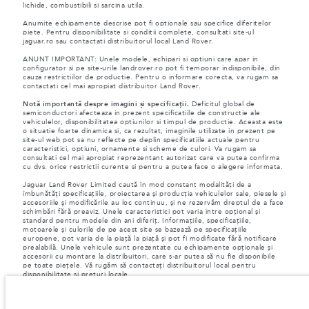
lichide, combustibili si sarcina utila.
Anumite echipamente descrise pot fi optionale sau specifice diferitelor
piete. Pentru disponibilitate si conditii complete, consultati site-ul
jaguar.ro sau contactati distribuitorul local Land Rover.
ANUNT IMPORTANT: Unele modele, echipari si optiuni care apar in
configurator si pe site-urile landrover.ro pot fi temporar indisponibile, din
cauza restrictiilor de productie. Pentru o informare corecta, va rugam sa
contactati cel mai apropiat distribuitor Land Rover.
Notă importantă despre imagini și specificații.
Deficitul global de
semiconductori afecteaza in prezent specificatiile de constructie ale
vehiculelor, disponibilitatea optiunilor si timpul de productie. Aceasta este
o situatie foarte dinamica si, ca rezultat, imaginile utilizate in prezent pe
site-ul web pot sa nu reflecte pe deplin specificatiile actuale pentru
caracteristici, optiuni, ornamente si scheme de culori. Va rugam sa
consultati cel mai apropiat reprezentant autorizat care va putea confirma
cu dvs. orice restrictii curente si pentru a putea face o alegere informata.
Jaguar Land Rover Limited caută în mod constant modalități de a
îmbunătăți specificațiile, proiectarea și producția vehiculelor sale, piesele și
accesoriile și modificările au loc continuu, și ne rezervăm dreptul de a face
schimbări fără preaviz. Unele caracteristici pot varia între opțional și
standard pentru modele din ani diferiț. Informațiile, specificațiile,
motoarele și culorile de pe acest site se bazează pe specificațiile
europene, pot varia de la piață la piață și pot fi modificate fără notificare
prealabilă. Unele vehicule sunt prezentate cu echipamente opționale și
accesorii cu montare la distribuitori, care s-ar putea să nu fie disponibile
pe toate piețele. Vă rugăm să contactați distribuitorul local pentru
disponibilitate și prețuri locale.
Conform legislației europene, Jaguar Land Rover în calitate de producător,
are obligația de a colecta și de a dezvălui anumite date referitoare la