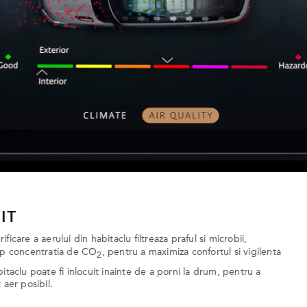
ul interactiv pentru sofer, cu diagonala de 12,3 inch, si afisajul pe
 campul vizual al soferului. Aveti nevoie de asistenta? Discutati cu
ecta, redarea melodiei preferate sau conectarea cu dispozitivele
.