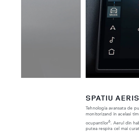
HANDS FREE
,
Informatii esentiale. Afisaj
vigilenta
parbriz ofera informatii in
4
Alexa
despre directia cor
ru a
inteligente de la domiciliu