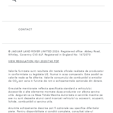
CONTACT
© JAGUAR LAND ROVER LIMITED 2026: Registered office: Abbey Road,
Whitley, Coventry CV3 4LF. Registered in England No: 1672070
VIEW REGULATION (EU) 2020/740 PDF
Valorile furnizate sunt rezultate din testele oficiale realizate de producator
in conformitate cu legislatia UE. Numai in scop comparativ. Este posibil ca
valorile reale sa fie diferite. Valorile consumului de combustibil si emisiilor
de CO
pot varia in functie de roti si echipamentele optionale din dotare.
2
Greutatile mentionate reflecta specificatia standard a vehiculului.
Accesoriile si alte elemente montate dupa productie vor afecta sarcina
utila. Asigurati-va ca Masa Totala Maxima Autorizata si sarcinile maxime pe
axe nu sunt depasite atunci cand incarcati vehiculul cu accesorii, ocupanti,
lichide, combustibili si sarcina utila.
Anumite echipamente descrise pot fi optionale sau specifice diferitelor
piete. Pentru disponibilitate si conditii complete, consultati site-ul