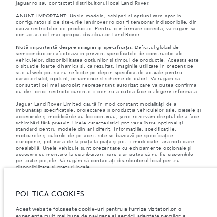
jaguar.ro sau contactati distribuitorul local Land Rover.
ANUNT IMPORTANT: Unele modele, echipari si optiuni care apar in
configurator si pe site-urile landrover.ro pot fi temporar indisponibile, din
cauza restrictiilor de productie. Pentru o informare corecta, va rugam sa
contactati cel mai apropiat distribuitor Land Rover.
Notă importantă despre imagini și specificații.
Deficitul global de
semiconductori afecteaza in prezent specificatiile de constructie ale
vehiculelor, disponibilitatea optiunilor si timpul de productie. Aceasta este
o situatie foarte dinamica si, ca rezultat, imaginile utilizate in prezent pe
site-ul web pot sa nu reflecte pe deplin specificatiile actuale pentru
caracteristici, optiuni, ornamente si scheme de culori. Va rugam sa
consultati cel mai apropiat reprezentant autorizat care va putea confirma
cu dvs. orice restrictii curente si pentru a putea face o alegere informata.
Jaguar Land Rover Limited caută în mod constant modalități de a
îmbunătăți specificațiile, proiectarea și producția vehiculelor sale, piesele și
accesoriile și modificările au loc continuu, și ne rezervăm dreptul de a face
schimbări fără preaviz. Unele caracteristici pot varia între opțional și
standard pentru modele din ani diferiț. Informațiile, specificațiile,
motoarele și culorile de pe acest site se bazează pe specificațiile
europene, pot varia de la piață la piață și pot fi modificate fără notificare
prealabilă. Unele vehicule sunt prezentate cu echipamente opționale și
accesorii cu montare la distribuitori, care s-ar putea să nu fie disponibile
pe toate piețele. Vă rugăm să contactați distribuitorul local pentru
disponibilitate și prețuri locale.
Conform legislației europene, Jaguar Land Rover în calitate de producător,
are obligația de a colecta și de a dezvălui anumite date referitoare la
POLITICA COOKIES
vehiculele înmatriculate la sau după 1 ianuarie 2021. VIN-ul vehiculului,
împreună cu datele despre consumul de combustibil și energie trebuie să
fie transmise către Comisia Europeană, ca parte a Regulamentului UE nr.
Acest website foloseste cookie-uri pentru a furniza vizitatorilor o
392/2021. Datele transmise au legatură cu combustibilul consumat, iar
experienta mult mai buna de navigare si servicii adaptate nevoilor si