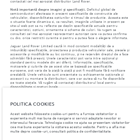
contactati cel mai apropiat distribuitor Land Rover.
Notă importantă despre imagini și specificații.
Deficitul global de
semiconductori afecteaza in prezent specificatiile de constructie ale
vehiculelor, disponibilitatea optiunilor si timpul de productie. Aceasta este
o situatie foarte dinamica si, ca rezultat, imaginile utilizate in prezent pe
site-ul web pot sa nu reflecte pe deplin specificatiile actuale pentru
caracteristici, optiuni, ornamente si scheme de culori. Va rugam sa
consultati cel mai apropiat reprezentant autorizat care va putea confirma
cu dvs. orice restrictii curente si pentru a putea face o alegere informata.
Jaguar Land Rover Limited caută în mod constant modalități de a
îmbunătăți specificațiile, proiectarea și producția vehiculelor sale, piesele și
accesoriile și modificările au loc continuu, și ne rezervăm dreptul de a face
schimbări fără preaviz. Unele caracteristici pot varia între opțional și
standard pentru modele din ani diferiț. Informațiile, specificațiile,
motoarele și culorile de pe acest site se bazează pe specificațiile
europene, pot varia de la piață la piață și pot fi modificate fără notificare
prealabilă. Unele vehicule sunt prezentate cu echipamente opționale și
accesorii cu montare la distribuitori, care s-ar putea să nu fie disponibile
pe toate piețele. Vă rugăm să contactați distribuitorul local pentru
disponibilitate și prețuri locale.
Conform legislației europene, Jaguar Land Rover în calitate de producător,
are obligația de a colecta și de a dezvălui anumite date referitoare la
POLITICA COOKIES
vehiculele înmatriculate la sau după 1 ianuarie 2021. VIN-ul vehiculului,
împreună cu datele despre consumul de combustibil și energie trebuie să
fie transmise către Comisia Europeană, ca parte a Regulamentului UE nr.
Acest website foloseste cookie-uri pentru a furniza vizitatorilor o
392/2021. Datele transmise au legatură cu combustibilul consumat, iar
experienta mult mai buna de navigare si servicii adaptate nevoilor si
pentru autovehicule PHEV, se vor transmite informații despre energie și
interesului fiecaruia. Tehnologia cookie ne ajuta sa prezentam vizitatorilor
distanța parcursă. Pentru mai multe informații, vă rugăm să consultați
cea mai buna experienta la vizitarea acestui website. Pentru a afla mai
regulamentul publicat pe
site-ul UE
. Vă puteți opune transmiterii datelor
multe depre cookie-uri, consultati politica de confidentialitate.
specifice vehiculului dumneavoastră înainte de sfârșitul lunii martie pentru
a garanta excluderea.