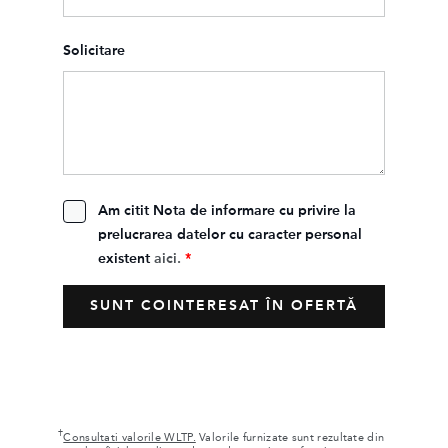
Solicitare
Am citit Nota de informare cu privire la
prelucrarea datelor cu caracter personal
existent
aici.
*
†
Consultati valorile WLTP.
Valorile furnizate sunt rezultate din