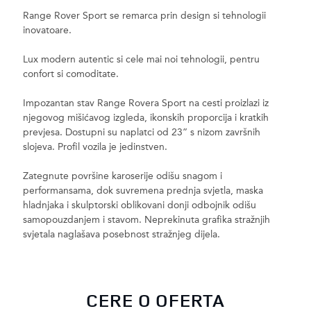
Range Rover Sport se remarca prin design si tehnologii
inovatoare.
Lux modern autentic si cele mai noi tehnologii, pentru
confort si comoditate.
Impozantan stav Range Rovera Sport na cesti proizlazi iz
njegovog mišićavog izgleda, ikonskih proporcija i kratkih
prevjesa. Dostupni su naplatci od 23” s nizom završnih
slojeva. Profil vozila je jedinstven.
Zategnute površine karoserije odišu snagom i
performansama, dok suvremena prednja svjetla, maska
hladnjaka i skulptorski oblikovani donji odbojnik odišu
samopouzdanjem i stavom. Neprekinuta grafika stražnjih
svjetala naglašava posebnost stražnjeg dijela.
CERE O OFERTA