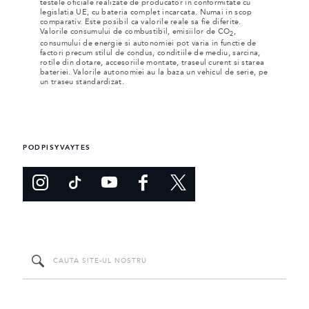
testele oficiale realizate de producator in conformitate cu
legislatia UE, cu bateria complet incarcata. Numai in scop
comparativ. Este posibil ca valorile reale sa fie diferite.
Valorile consumului de combustibil, emisiilor de CO
,
2
consumului de energie si autonomiei pot varia in functie de
factori precum stilul de condus, conditiile de mediu, sarcina,
rotile din dotare, accesoriile montate, traseul curent si starea
bateriei. Valorile autonomiei au la baza un vehicul de serie, pe
un traseu standardizat.
PODPISYVAYTES