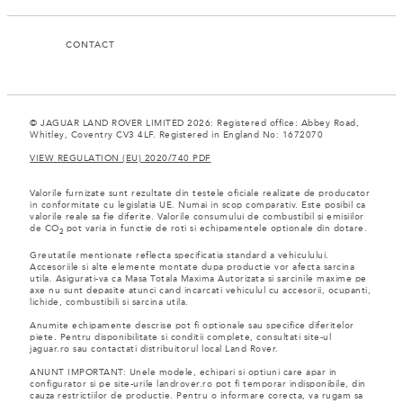
CONTACT
© JAGUAR LAND ROVER LIMITED 2026: Registered office: Abbey Road,
Whitley, Coventry CV3 4LF. Registered in England No: 1672070
VIEW REGULATION (EU) 2020/740 PDF
Valorile furnizate sunt rezultate din testele oficiale realizate de producator
in conformitate cu legislatia UE. Numai in scop comparativ. Este posibil ca
valorile reale sa fie diferite. Valorile consumului de combustibil si emisiilor
de CO
pot varia in functie de roti si echipamentele optionale din dotare.
2
Greutatile mentionate reflecta specificatia standard a vehiculului.
Accesoriile si alte elemente montate dupa productie vor afecta sarcina
utila. Asigurati-va ca Masa Totala Maxima Autorizata si sarcinile maxime pe
axe nu sunt depasite atunci cand incarcati vehiculul cu accesorii, ocupanti,
lichide, combustibili si sarcina utila.
Anumite echipamente descrise pot fi optionale sau specifice diferitelor
piete. Pentru disponibilitate si conditii complete, consultati site-ul
jaguar.ro sau contactati distribuitorul local Land Rover.
ANUNT IMPORTANT: Unele modele, echipari si optiuni care apar in
configurator si pe site-urile landrover.ro pot fi temporar indisponibile, din
cauza restrictiilor de productie. Pentru o informare corecta, va rugam sa