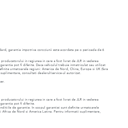
andard, garantia impotriva coroziunii este acordata pe o perioada de 6
producatorului in regiunea in care a fost livrat de JLR in vederea
garantia pot fi diferite. Daca vehiculul trebuie inmatriculat sau utilizat
t definite urmatoarele regiuni: America de Nord, China, Europa si UK (fara
 suplimentare, consultati dealerul/service-ul autorizat.
ver.
producatorului in regiunea in care a fost livrat de JLR in vederea
garantia pot fi diferite.
conditiile de garantie. In scopul garantiei sunt definite urmatoarele
si Africa de Nord si America Latina. Pentru informatii suplimentare,