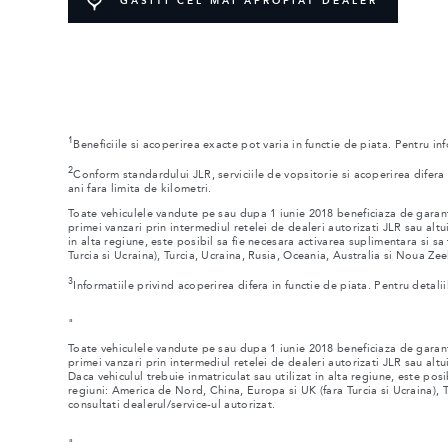
GASITI CEL MAI APROPIAT DEALER
1
Beneficiile si acoperirea exacte pot varia in functie de piata. Pentru in
2
Conform standardului JLR, serviciile de vopsitorie si acoperirea difera
ani fara limita de kilometri.
Toate vehiculele vandute pe sau dupa 1 iunie 2018 beneficiaza de garanti
primei vanzari prin intermediul retelei de dealeri autorizati JLR sau altui
in alta regiune, este posibil sa fie necesara activarea suplimentara si s
Turcia si Ucraina), Turcia, Ucraina, Rusia, Oceania, Australia si Noua Zee
3
Informatiile privind acoperirea difera in functie de piata. Pentru detali
"
Toate vehiculele vandute pe sau dupa 1 iunie 2018 beneficiaza de garanti
primei vanzari prin intermediul retelei de dealeri autorizati JLR sau altui
Daca vehiculul trebuie inmatriculat sau utilizat in alta regiune, este pos
regiuni: America de Nord, China, Europa si UK (fara Turcia si Ucraina), T
consultati dealerul/service-ul autorizat.
"