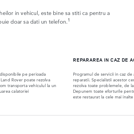
eilor in vehicul, este bine sa stiti ca pentru a
1
buie doar sa dati un telefon.
REPARAREA IN CAZ DE 
 disponibile pe perioada
Programul de servicii in caz de
n Land Rover poate rezolva
reparatii. Specialistii acestor c
vom transporta vehiculul la un
rezolva toate problemele, de la
uarea calatoriei
Depunem toate eforturile pent
este restaurat la cele mai inalt