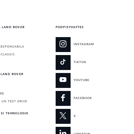
A LAND ROVER
PODPISYVAYTES
INSTAGRAM
RESPONSABILA
 CLASSIC
TIKTOK
 LAND ROVER
YOUTUBE
RE
FACEBOOK
 UN TEST DRIVE
 SI TEHNOLOGIE
X
LINKEDIN