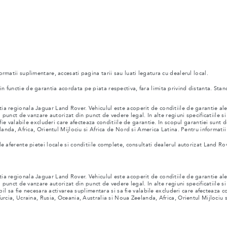
formatii suplimentare, accesati pagina tarii sau luati legatura cu dealerul local.
 in functie de garantia acordata pe piata respectiva, fara limita privind distanta. St
a regionala Jaguar Land Rover. Vehiculul este acoperit de conditiile de garantie ale 
 punct de vanzare autorizat din punct de vedere legal. In alte regiuni specificatiile si 
a fie valabile excluderi care afecteaza conditiile de garantie. In scopul garantiei sun
landa, Africa, Orientul Mijlociu si Africa de Nord si America Latina. Pentru informatii
ile aferente pietei locale si conditiile complete, consultati dealerul autorizat Land Ro
a regionala Jaguar Land Rover. Vehiculul este acoperit de conditiile de garantie ale 
 punct de vanzare autorizat din punct de vedere legal. In alte regiuni specificatiile si 
ibil sa fie necesara activarea suplimentara si sa fie valabile excluderi care afecteaza 
urcia, Ucraina, Rusia, Oceania, Australia si Noua Zeelanda, Africa, Orientul Mijlociu 