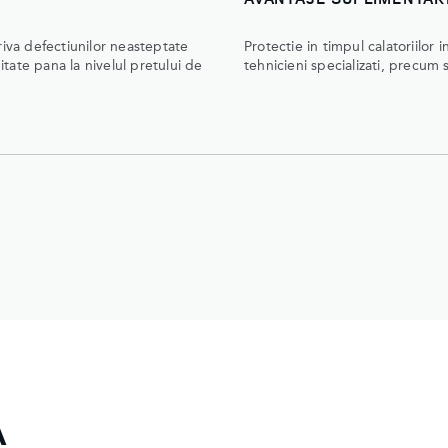
iva defectiunilor neasteptate
Protectie in timpul calatoriilor 
itate pana la nivelul pretului de
tehnicieni specializati, precum 
A