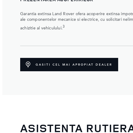
Garantia extinsa Land Rover ofera acoperire extinsa impotr
ale componentelor mecanice si electrice, cu solicitari nelim
3
achizitie al vehiculului.
GASITI CEL MAI APROPIAT DEALER
ASISTENTA RUTIER