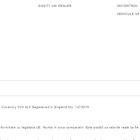
GASITI UN DEALER
INCONTROL
VEHICULE SP
 Coventry CV3 4LF. Registered in England No: 1672070
nformitate cu legislatia UE. Numai in scop comparativ. Este posibil ca valorile reale sa fie