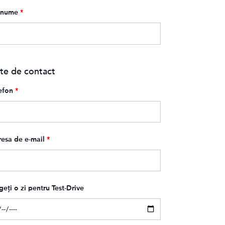
enume
*
te de contact
efon
*
esa de e-mail
*
geți o zi pentru Test-Drive