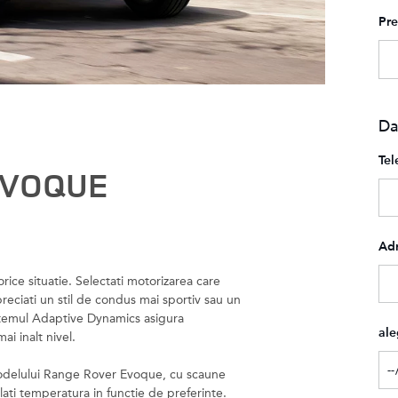
Pr
Da
Tel
EVOQUE
Adr
ice situatie. Selectati motorizarea care
reciati un stil de condus mai sportiv sau un
stemul Adaptive Dynamics asigura
ale
ai inalt nivel.
 modelului Range Rover Evoque, cu scaune
eglati temperatura in functie de preferinte.