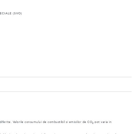
ECIALE (SVO)
 diferite. Valorile consumului de combustibil si emisiilor de CO
pot varia in
2