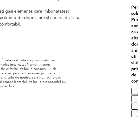
Pen
eti gasi elemente care imbunatatesc
sol
rtiment de depozitare si cotiera divizata.
Pri
confortabil.
con
ca 
alt
doc
a i
uti
 oficiale realizate de producator in
sta
omplet incarcata. Numai in scop
pri
 fie diferite. Valorile consumului de
de energie si autonomiei pot varia in
de 
onditiile de mediu, sarcina, rotile din
con
si starea bateriei. Valorile autonomiei au
andardizat.