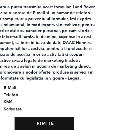
tru a putea transmite acest formular, Land Rover
icita o adresa de E-mail si un numar de telefon.
n completarea prezentului formular, imi exprim
simtamantul, in mod expres si neechivoc, pentru
orice date cu caracter personal, precum si orice
e informatii furnizate de mine, cuprinse in acest
ument, sa intre in baza de date DAAC Hermes,
mputernicitilor acestuia, pentru a fi prelucrate si
lizate de acestia in orice activitati si scopuri
tistice si/sau legate de marketing (inclusiv
mirea de apeluri in actiuni de marketing direct,
promovare a noilor oferte, produse si servicii) in
formitate cu legislatia in vigoare - Legea.
E-Mail
Telefon
SMS
Scrisoare