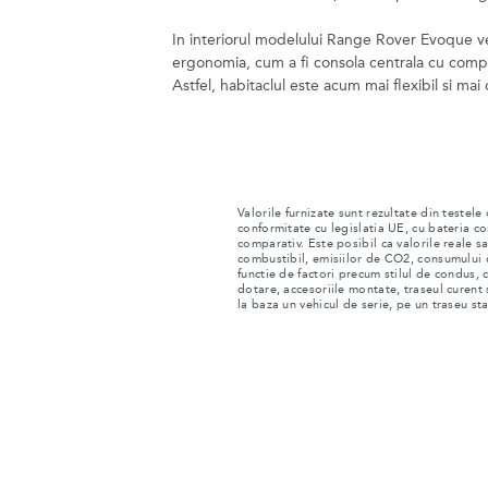
In interiorul modelului Range Rover Evoque v
ergonomia, cum a fi consola centrala cu compa
Astfel, habitaclul este acum mai flexibil si mai 
Valorile furnizate sunt rezultate din testele
conformitate cu legislatia UE, cu bateria c
comparativ. Este posibil ca valorile reale sa
combustibil, emisiilor de CO2, consumului 
functie de factori precum stilul de condus, c
dotare, accesoriile montate, traseul curent 
la baza un vehicul de serie, pe un traseu st