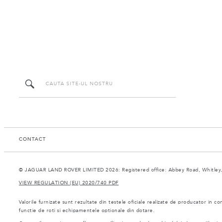
CONTACT
© JAGUAR LAND ROVER LIMITED 2026: Registered office: Abbey Road, Whitley,
VIEW REGULATION (EU) 2020/740 PDF
Valorile furnizate sunt rezultate din testele oficiale realizate de producator in co
functie de roti si echipamentele optionale din dotare.