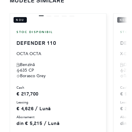
MODELE SIMILARE
NOU
NOU
STOC DISPONIBIL
STOC
DEFENDER 110
DEF
OCTA OCTA
X-DY
‎Benzină
Dies
635 CP
250
Borasco Grey
Tas
cash
cash
€ 217,700
€ 99
leasing
leasin
€ 4,626 / Lună
€ 2,
abonament
abona
din € 5,215 / Lună
din 