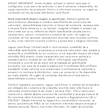
ANUNT IMPORTANT: Unele modele, echipari si optiuni care apar in
configurator si pe site-urile landrover.ro pot fi temporar indisponibile, din
cauza restrictiilor de productie. Pentru o informare corecta, va rugam sa
contactati cel mai apropiat distribuitor Land Rover.
Notă importantă despre imagini și specificații.
Deficitul global de
semiconductori afecteaza in prezent specificatiile de constructie ale
vehiculelor, disponibilitatea optiunilor si timpul de productie. Aceasta este
o situatie foarte dinamica si, ca rezultat, imaginile utilizate in prezent pe
site-ul web pot sa nu reflecte pe deplin specificatiile actuale pentru
caracteristici, optiuni, ornamente si scheme de culori. Va rugam sa
consultati cel mai apropiat reprezentant autorizat care va putea confirma
cu dvs. orice restrictii curente si pentru a putea face o alegere informata.
Jaguar Land Rover Limited caută în mod constant modalități de a
îmbunătăți specificațiile, proiectarea și producția vehiculelor sale, piesele și
accesoriile și modificările au loc continuu, și ne rezervăm dreptul de a face
schimbări fără preaviz. Unele caracteristici pot varia între opțional și
standard pentru modele din ani diferiț. Informațiile, specificațiile,
motoarele și culorile de pe acest site se bazează pe specificațiile
europene, pot varia de la piață la piață și pot fi modificate fără notificare
prealabilă. Unele vehicule sunt prezentate cu echipamente opționale și
accesorii cu montare la distribuitori, care s-ar putea să nu fie disponibile
pe toate piețele. Vă rugăm să contactați distribuitorul local pentru
disponibilitate și prețuri locale.
Conform legislației europene, Jaguar Land Rover în calitate de producător,
are obligația de a colecta și de a dezvălui anumite date referitoare la
vehiculele înmatriculate la sau după 1 ianuarie 2021. VIN-ul vehiculului,
împreună cu datele despre consumul de combustibil și energie trebuie să
fie transmise către Comisia Europeană, ca parte a Regulamentului UE nr.
392/2021. Datele transmise au legatură cu combustibilul consumat, iar
pentru autovehicule PHEV, se vor transmite informații despre energie și
distanța parcursă. Pentru mai multe informații, vă rugăm să consultați