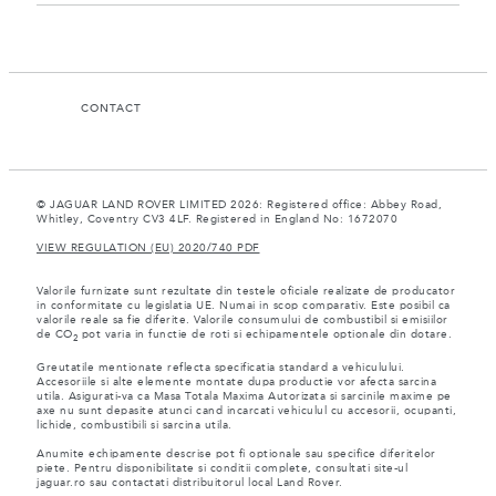
CONTACT
© JAGUAR LAND ROVER LIMITED 2026: Registered office: Abbey Road,
Whitley, Coventry CV3 4LF. Registered in England No: 1672070
VIEW REGULATION (EU) 2020/740 PDF
Valorile furnizate sunt rezultate din testele oficiale realizate de producator
in conformitate cu legislatia UE. Numai in scop comparativ. Este posibil ca
valorile reale sa fie diferite. Valorile consumului de combustibil si emisiilor
de CO
pot varia in functie de roti si echipamentele optionale din dotare.
2
Greutatile mentionate reflecta specificatia standard a vehiculului.
Accesoriile si alte elemente montate dupa productie vor afecta sarcina
utila. Asigurati-va ca Masa Totala Maxima Autorizata si sarcinile maxime pe
axe nu sunt depasite atunci cand incarcati vehiculul cu accesorii, ocupanti,
lichide, combustibili si sarcina utila.
Anumite echipamente descrise pot fi optionale sau specifice diferitelor
piete. Pentru disponibilitate si conditii complete, consultati site-ul
jaguar.ro sau contactati distribuitorul local Land Rover.