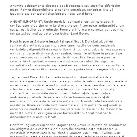
Anumite echipamente descrise pot fi optionale sau specifice diferitelor
piete. Pentru disponibilitate si conditii complete, consultati site-ul
jaguar.ro sau contactati distribuitorul local Land Rover.
ANUNT IMPORTANT: Unele modele, echipari si optiuni care apar in
configurator si pe site-urile landrover.ro pot fi temporar indisponibile, din
cauza restrictiilor de productie. Pentru o informare corecta, va rugam sa
contactati cel mai apropiat distribuitor Land Rover.
Notă importantă despre imagini și specificații.
Deficitul global de
semiconductori afecteaza in prezent specificatiile de constructie ale
vehiculelor, disponibilitatea optiunilor si timpul de productie. Aceasta este
o situatie foarte dinamica si, ca rezultat, imaginile utilizate in prezent pe
site-ul web pot sa nu reflecte pe deplin specificatiile actuale pentru
caracteristici, optiuni, ornamente si scheme de culori. Va rugam sa
consultati cel mai apropiat reprezentant autorizat care va putea confirma
cu dvs. orice restrictii curente si pentru a putea face o alegere informata.
Jaguar Land Rover Limited caută în mod constant modalități de a
îmbunătăți specificațiile, proiectarea și producția vehiculelor sale, piesele și
accesoriile și modificările au loc continuu, și ne rezervăm dreptul de a face
schimbări fără preaviz. Unele caracteristici pot varia între opțional și
standard pentru modele din ani diferiț. Informațiile, specificațiile,
motoarele și culorile de pe acest site se bazează pe specificațiile
europene, pot varia de la piață la piață și pot fi modificate fără notificare
prealabilă. Unele vehicule sunt prezentate cu echipamente opționale și
accesorii cu montare la distribuitori, care s-ar putea să nu fie disponibile
pe toate piețele. Vă rugăm să contactați distribuitorul local pentru
disponibilitate și prețuri locale.
Conform legislației europene, Jaguar Land Rover în calitate de producător,
are obligația de a colecta și de a dezvălui anumite date referitoare la
vehiculele înmatriculate la sau după 1 ianuarie 2021. VIN-ul vehiculului,