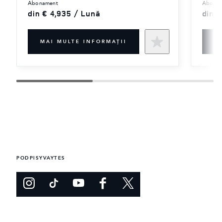
abonament
abona
din € 4,935 / Lună
din 
MAI MULTE INFORMAŢII
M
PODPISYVAYTES