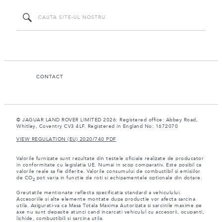
CONTACT
© JAGUAR LAND ROVER LIMITED 2026: Registered office: Abbey Road,
Whitley, Coventry CV3 4LF. Registered in England No: 1672070
VIEW REGULATION (EU) 2020/740 PDF
Valorile furnizate sunt rezultate din testele oficiale realizate de producator
in conformitate cu legislatia UE. Numai in scop comparativ. Este posibil ca
valorile reale sa fie diferite. Valorile consumului de combustibil si emisiilor
de CO
pot varia in functie de roti si echipamentele optionale din dotare.
2
Greutatile mentionate reflecta specificatia standard a vehiculului.
Accesoriile si alte elemente montate dupa productie vor afecta sarcina
utila. Asigurati-va ca Masa Totala Maxima Autorizata si sarcinile maxime pe
axe nu sunt depasite atunci cand incarcati vehiculul cu accesorii, ocupanti,
lichide, combustibili si sarcina utila.