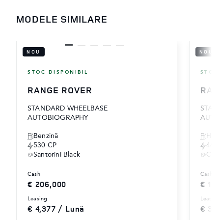
MODELE SIMILARE
NOU
NOU
STOC DISPONIBIL
STOC
RANGE ROVER
RAN
STANDARD WHEELBASE
STAN
AUTOBIOGRAPHY
AUTO
‎Benzină
Hibr
530 CP
460
Santorini Black
Cha
cash
cash
€ 206,000
€ 17
leasing
leasin
€ 4,377 / Lună
€ 3,