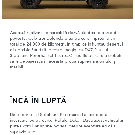
Această realizare remarcabilă dezvăluie doar o parte din
poveste. Cele trei Defendere au parcurs împreună un
total de 24.000 de kilometri, în timp ce înfruntau deșertul
din Arabia Saudită. Aceste imagini cu DX7‑R-ul lui
Stéphane Peterhansel ilustrează rigorile pe care a trebuit
să le depășească în această probă supremă a omului și
mașinii.
ÎNCĂ ÎN LUPTĂ
Defender-ul lui Stéphane Peterhansel a fost pus la
încercare pe parcursul Raliului Dakar. Dacă acest vehicul ar
putea vorbi, ar spune povești despre aventură epică și
supraviețuire.