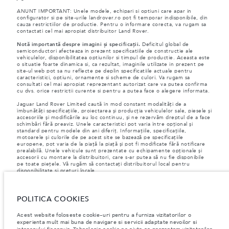
ANUNT IMPORTANT: Unele modele, echipari si optiuni care apar in
configurator si pe site-urile landrover.ro pot fi temporar indisponibile, din
cauza restrictiilor de productie. Pentru o informare corecta, va rugam sa
contactati cel mai apropiat distribuitor Land Rover.
Notă importantă despre imagini și specificații.
Deficitul global de
semiconductori afecteaza in prezent specificatiile de constructie ale
vehiculelor, disponibilitatea optiunilor si timpul de productie. Aceasta este
o situatie foarte dinamica si, ca rezultat, imaginile utilizate in prezent pe
site-ul web pot sa nu reflecte pe deplin specificatiile actuale pentru
caracteristici, optiuni, ornamente si scheme de culori. Va rugam sa
consultati cel mai apropiat reprezentant autorizat care va putea confirma
cu dvs. orice restrictii curente si pentru a putea face o alegere informata.
Jaguar Land Rover Limited caută în mod constant modalități de a
îmbunătăți specificațiile, proiectarea și producția vehiculelor sale, piesele și
accesoriile și modificările au loc continuu, și ne rezervăm dreptul de a face
schimbări fără preaviz. Unele caracteristici pot varia între opțional și
standard pentru modele din ani diferiț. Informațiile, specificațiile,
motoarele și culorile de pe acest site se bazează pe specificațiile
europene, pot varia de la piață la piață și pot fi modificate fără notificare
prealabilă. Unele vehicule sunt prezentate cu echipamente opționale și
accesorii cu montare la distribuitori, care s-ar putea să nu fie disponibile
pe toate piețele. Vă rugăm să contactați distribuitorul local pentru
disponibilitate și prețuri locale.
Conform legislației europene, Jaguar Land Rover în calitate de producător,
are obligația de a colecta și de a dezvălui anumite date referitoare la
vehiculele înmatriculate la sau după 1 ianuarie 2021. VIN-ul vehiculului,
POLITICA COOKIES
împreună cu datele despre consumul de combustibil și energie trebuie să
fie transmise către Comisia Europeană, ca parte a Regulamentului UE nr.
Acest website foloseste cookie-uri pentru a furniza vizitatorilor o
392/2021. Datele transmise au legatură cu combustibilul consumat, iar
experienta mult mai buna de navigare si servicii adaptate nevoilor si
pentru autovehicule PHEV, se vor transmite informații despre energie și
interesului fiecaruia. Tehnologia cookie ne ajuta sa prezentam vizitatorilor