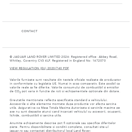
CONTACT
© JAGUAR LAND ROVER LIMITED 2026: Registered office: Abbey Road,
Whitley, Coventry CV3 4LF. Registered in England No: 1672070
VIEW REGULATION (EU) 2020/740 PDF
Valorile furnizate sunt rezultate din testele oficiale realizate de producator
in conformitate cu legislatia UE. Numai in scop comparativ. Este posibil ca
valorile reale sa fie diferite. Valorile consumului de combustibil si emisiilor
de CO
pot varia in functie de roti si echipamentele optionale din dotare.
2
Greutatile mentionate reflecta specificatia standard a vehiculului.
Accesoriile si alte elemente montate dupa productie vor afecta sarcina
utila. Asigurati-va ca Masa Totala Maxima Autorizata si sarcinile maxime pe
axe nu sunt depasite atunci cand incarcati vehiculul cu accesorii, ocupanti,
lichide, combustibili si sarcina utila.
Anumite echipamente descrise pot fi optionale sau specifice diferitelor
piete. Pentru disponibilitate si conditii complete, consultati site-ul
jaguar.ro sau contactati distribuitorul local Land Rover.