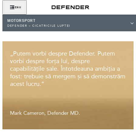
MENU
MOTORSPORT
DEFENDER – CICATRICILE LUPTEI
CICATRICI DE LUPTĂ
„Putem vorbi despre Defender. Putem
vorbi despre forța lui, despre
capabilitățile sale. Întotdeauna ambiția a
fost: trebuie să mergem și să demonstrăm
acest lucru.”
Mark Cameron, Defender MD.