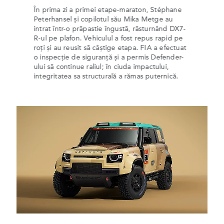
În prima zi a primei etape-maraton, Stéphane
Peterhansel și copilotul său Mika Metge au
intrat într-o prăpastie îngustă, răsturnând DX7-
R-ul pe plafon. Vehiculul a fost repus rapid pe
roți și au reusit să câștige etapa. FIA a efectuat
o inspecție de siguranță și a permis Defender-
ului să continue raliul; în ciuda impactului,
integritatea sa structurală a rămas puternică.