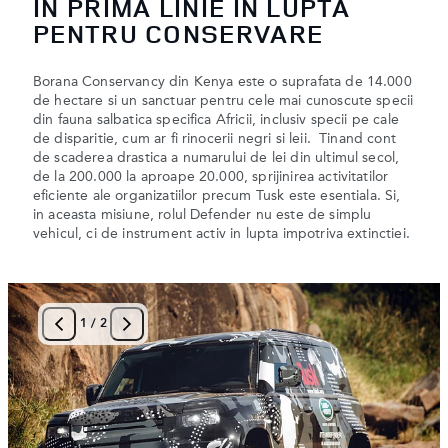
IN PRIMA LINIE IN LUPTA
PENTRU CONSERVARE
Borana Conservancy din Kenya este o suprafata de 14.000
de hectare si un sanctuar pentru cele mai cunoscute specii
din fauna salbatica specifica Africii, inclusiv specii pe cale
de disparitie, cum ar fi rinocerii negri si leii. Tinand cont
de scaderea drastica a numarului de lei din ultimul secol,
de la 200.000 la aproape 20.000, sprijinirea activitatilor
eficiente ale organizatiilor precum Tusk este esentiala. Si,
in aceasta misiune, rolul Defender nu este de simplu
vehicul, ci de instrument activ in lupta impotriva extinctiei.
1
/
2