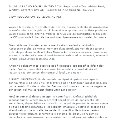
© JAGUAR LAND ROVER LIMITED 2026: Registered office: Abbey Road,
Whitley, Coventry CV3 4LF. Registered in England No: 1672070
VIEW REGULATION (EU) 2020/740 PDF
Valorile furnizate sunt rezultate din testele oficiale realizate de producator
in conformitate cu legislatia UE. Numai in scop comparativ. Este posibil ca
valorile reale sa fie diferite. Valorile consumului de combustibil si emisiilor
de CO
pot varia in functie de roti si echipamentele optionale din dotare.
2
Greutatile mentionate reflecta specificatia standard a vehiculului.
Accesoriile si alte elemente montate dupa productie vor afecta sarcina
utila. Asigurati-va ca Masa Totala Maxima Autorizata si sarcinile maxime pe
axe nu sunt depasite atunci cand incarcati vehiculul cu accesorii, ocupanti,
lichide, combustibili si sarcina utila.
Anumite echipamente descrise pot fi optionale sau specifice diferitelor
piete. Pentru disponibilitate si conditii complete, consultati site-ul
jaguar.ro sau contactati distribuitorul local Land Rover.
ANUNT IMPORTANT: Unele modele, echipari si optiuni care apar in
configurator si pe site-urile landrover.ro pot fi temporar indisponibile, din
cauza restrictiilor de productie. Pentru o informare corecta, va rugam sa
contactati cel mai apropiat distribuitor Land Rover.
Notă importantă despre imagini și specificații.
Deficitul global de
semiconductori afecteaza in prezent specificatiile de constructie ale
vehiculelor, disponibilitatea optiunilor si timpul de productie. Aceasta este
o situatie foarte dinamica si, ca rezultat, imaginile utilizate in prezent pe
site-ul web pot sa nu reflecte pe deplin specificatiile actuale pentru
caracteristici, optiuni, ornamente si scheme de culori. Va rugam sa
consultati cel mai apropiat reprezentant autorizat care va putea confirma