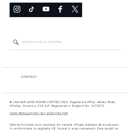
CONTACT
© JAGUAR LAND ROVER LIMITED 2026: Registered office: Abbey Road,
Whitley, Coventry CV3 4LF. Registered in England No: 1672070
VIEW REGULATION (EU) 2020/740 PDF
Valorile furnizate sunt rezultate din testele oficiale realizate de producator
in conformitate cu legislatia UE. Numai in scop comparativ. Este posibil ca