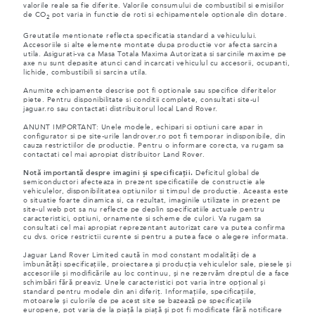
valorile reale sa fie diferite. Valorile consumului de combustibil si emisiilor
de CO
pot varia in functie de roti si echipamentele optionale din dotare.
2
Greutatile mentionate reflecta specificatia standard a vehiculului.
Accesoriile si alte elemente montate dupa productie vor afecta sarcina
utila. Asigurati-va ca Masa Totala Maxima Autorizata si sarcinile maxime pe
axe nu sunt depasite atunci cand incarcati vehiculul cu accesorii, ocupanti,
lichide, combustibili si sarcina utila.
Anumite echipamente descrise pot fi optionale sau specifice diferitelor
piete. Pentru disponibilitate si conditii complete, consultati site-ul
jaguar.ro sau contactati distribuitorul local Land Rover.
ANUNT IMPORTANT: Unele modele, echipari si optiuni care apar in
configurator si pe site-urile landrover.ro pot fi temporar indisponibile, din
cauza restrictiilor de productie. Pentru o informare corecta, va rugam sa
contactati cel mai apropiat distribuitor Land Rover.
Notă importantă despre imagini și specificații.
Deficitul global de
semiconductori afecteaza in prezent specificatiile de constructie ale
vehiculelor, disponibilitatea optiunilor si timpul de productie. Aceasta este
o situatie foarte dinamica si, ca rezultat, imaginile utilizate in prezent pe
site-ul web pot sa nu reflecte pe deplin specificatiile actuale pentru
caracteristici, optiuni, ornamente si scheme de culori. Va rugam sa
consultati cel mai apropiat reprezentant autorizat care va putea confirma
cu dvs. orice restrictii curente si pentru a putea face o alegere informata.
Jaguar Land Rover Limited caută în mod constant modalități de a
îmbunătăți specificațiile, proiectarea și producția vehiculelor sale, piesele și
accesoriile și modificările au loc continuu, și ne rezervăm dreptul de a face
schimbări fără preaviz. Unele caracteristici pot varia între opțional și
standard pentru modele din ani diferiț. Informațiile, specificațiile,
motoarele și culorile de pe acest site se bazează pe specificațiile
europene, pot varia de la piață la piață și pot fi modificate fără notificare