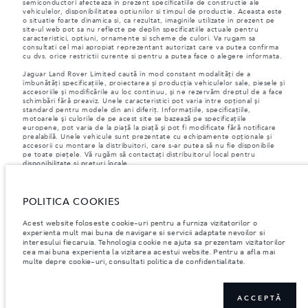
semiconductori afecteaza in prezent specificatiile de constructie ale
vehiculelor, disponibilitatea optiunilor si timpul de productie. Aceasta este
o situatie foarte dinamica si, ca rezultat, imaginile utilizate in prezent pe
site-ul web pot sa nu reflecte pe deplin specificatiile actuale pentru
caracteristici, optiuni, ornamente si scheme de culori. Va rugam sa
consultati cel mai apropiat reprezentant autorizat care va putea confirma
cu dvs. orice restrictii curente si pentru a putea face o alegere informata.
Jaguar Land Rover Limited caută în mod constant modalități de a
îmbunătăți specificațiile, proiectarea și producția vehiculelor sale, piesele și
accesoriile și modificările au loc continuu, și ne rezervăm dreptul de a face
schimbări fără preaviz. Unele caracteristici pot varia între opțional și
standard pentru modele din ani diferiț. Informațiile, specificațiile,
motoarele și culorile de pe acest site se bazează pe specificațiile
europene, pot varia de la piață la piață și pot fi modificate fără notificare
prealabilă. Unele vehicule sunt prezentate cu echipamente opționale și
accesorii cu montare la distribuitori, care s-ar putea să nu fie disponibile
pe toate piețele. Vă rugăm să contactați distribuitorul local pentru
disponibilitate și prețuri locale.
Conform legislației europene, Jaguar Land Rover în calitate de producător,
are obligația de a colecta și de a dezvălui anumite date referitoare la
vehiculele înmatriculate la sau după 1 ianuarie 2021. VIN-ul vehiculului,
POLITICA COOKIES
împreună cu datele despre consumul de combustibil și energie trebuie să
fie transmise către Comisia Europeană, ca parte a Regulamentului UE nr.
Acest website foloseste cookie-uri pentru a furniza vizitatorilor o
392/2021. Datele transmise au legatură cu combustibilul consumat, iar
experienta mult mai buna de navigare si servicii adaptate nevoilor si
pentru autovehicule PHEV, se vor transmite informații despre energie și
interesului fiecaruia. Tehnologia cookie ne ajuta sa prezentam vizitatorilor
distanța parcursă. Pentru mai multe informații, vă rugăm să consultați
cea mai buna experienta la vizitarea acestui website. Pentru a afla mai
regulamentul publicat pe
site-ul UE
. Vă puteți opune transmiterii datelor
multe depre cookie-uri, consultati politica de confidentialitate.
specifice vehiculului dumneavoastră înainte de sfârșitul lunii martie pentru
a garanta excluderea.
Vă rugăm să
ne contactați
dacă doriți să vă opuneți transmiterii datelor,
furnizându-ne VIN-ul vehiculului dumneavoastră și numărul de
ACCEPTĂ
înmatriculare.