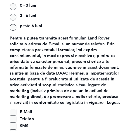
0 - 3 luni
3 - 6 luni
peste 6 luni
Pentru a putea transmite acest formular, Land Rover
solicita o adresa de E-mail si un numar de telefon. Prin
completarea prezentului formular, imi exprim
consimtamantul, in mod expres si neechivoc, pentru ca
orice date cu caracter personal, precum si orice alte
informatii furnizate de mine, cuprinse in acest document,
sa intre in baza de date DAAC Hermes, a imputernicitilor
acestuia, pentru a fi prelucrate si utilizate de acestia in
orice activitati si scopuri statistice si/sau legate de
marketing (inclusiv primirea de apeluri in actiuni de
marketing direct, de promovare a noilor oferte, produse
si servicii) in conformitate cu legislatia in vigoare - Legea.
E-Mail
Telefon
SMS