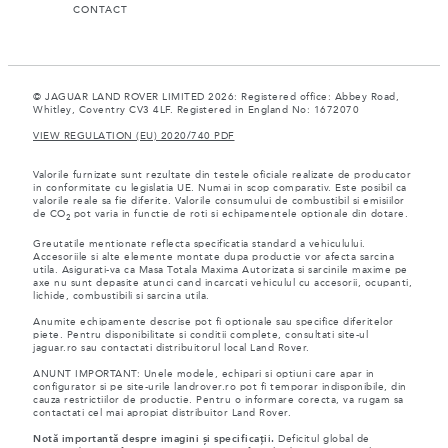
CONTACT
© JAGUAR LAND ROVER LIMITED 2026: Registered office: Abbey Road,
Whitley, Coventry CV3 4LF. Registered in England No: 1672070
VIEW REGULATION (EU) 2020/740 PDF
Valorile furnizate sunt rezultate din testele oficiale realizate de producator
in conformitate cu legislatia UE. Numai in scop comparativ. Este posibil ca
valorile reale sa fie diferite. Valorile consumului de combustibil si emisiilor
de CO
pot varia in functie de roti si echipamentele optionale din dotare.
2
Greutatile mentionate reflecta specificatia standard a vehiculului.
Accesoriile si alte elemente montate dupa productie vor afecta sarcina
utila. Asigurati-va ca Masa Totala Maxima Autorizata si sarcinile maxime pe
axe nu sunt depasite atunci cand incarcati vehiculul cu accesorii, ocupanti,
lichide, combustibili si sarcina utila.
Anumite echipamente descrise pot fi optionale sau specifice diferitelor
piete. Pentru disponibilitate si conditii complete, consultati site-ul
jaguar.ro sau contactati distribuitorul local Land Rover.
ANUNT IMPORTANT: Unele modele, echipari si optiuni care apar in
configurator si pe site-urile landrover.ro pot fi temporar indisponibile, din
cauza restrictiilor de productie. Pentru o informare corecta, va rugam sa
contactati cel mai apropiat distribuitor Land Rover.
Notă importantă despre imagini și specificații.
Deficitul global de