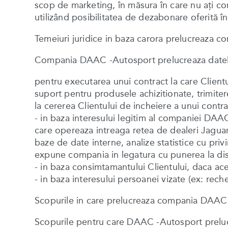
scop de marketing, în măsura în care nu aţi cons
utilizând posibilitatea de dezabonare oferită î
Temeiuri juridice in baza carora prelucreaza 
Compania DAAC -Autosport prelucreaza datele 
pentru executarea unui contract la care Client
suport pentru produsele achizitionate, trimiter
la cererea Clientului de incheiere a unui contra
- in baza interesului legitim al companiei DAAC
care opereaza intreaga retea de dealeri Jagua
baze de date interne, analize statistice cu privi
expune compania in legatura cu punerea la dispozi
- in baza consimtamantului Clientului, daca ace
- in baza interesului persoanei vizate (ex: rech
Scopurile in care prelucreaza compania DAAC 
Scopurile pentru care DAAC -Autosport preluc