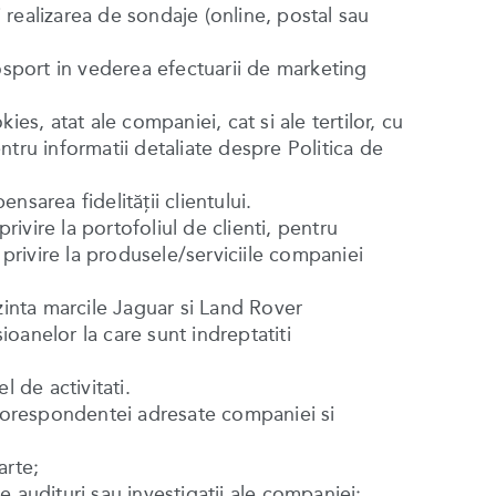
si realizarea de sondaje (online, postal sau
utosport in vederea efectuarii de marketing
es, atat ale companiei, cat si ale tertilor, cu
entru informatii detaliate despre Politica de
sarea fidelităţii clientului.
privire la portofoliul de clienti, pentru
 privire la produsele/serviciile companiei
zinta marcile Jaguar si Land Rover
oanelor la care sunt indreptatiti
 de activitati.
 a corespondentei adresate companiei si
arte;
 audituri sau investigatii ale companiei;