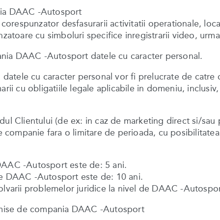
ania DAAC -Autosport
 corespunzator desfasurarii activitatii operationale, loc
unzatoare cu simboluri specifice inregistrarii video, u
nia DAAC -Autosport datele cu caracter personal.
, datele cu caracter personal vor fi prelucrate de catre
ii cu obligatiile legale aplicabile in domeniu, inclusiv, d
ul Clientului (de ex: in caz de marketing direct si/sau 
re companie fara o limitare de perioada, cu posibilitate
DAAC -Autosport este de: 5 ani.
de DAAC -Autosport este de: 10 ani.
olvarii problemelor juridice la nivel de DAAC -Autospor
ansmise de compania DAAC -Autosport