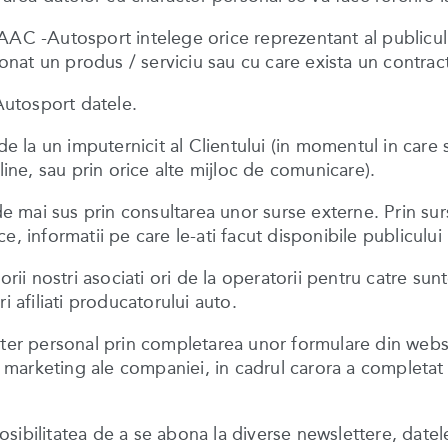
AAC -Autosport intelege orice reprezentant al publiculu
ionat un produs / serviciu sau cu care exista un contract
utosport datele.
u de la un imputernicit al Clientului (in momentul in c
line, sau prin orice alte mijloc de comunicare).
mai sus prin consultarea unor surse externe. Prin surse 
ice, informatii pe care le-ati facut disponibile publicului
torii nostri asociati ori de la operatorii pentru catre s
i afiliati producatorului auto.
ter personal prin completarea unor formulare din website
de marketing ale companiei, in cadrul carora a completat
ibilitatea de a se abona la diverse newslettere, datele o