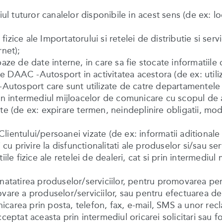
ul tuturor canalelor disponibile in acest sens (de ex: loca
 fizice ale Importatorului si retelei de distributie si ser
rnet);
aze de date interne, in care sa fie stocate informatiile 
rile DAAC -Autosport in activitatea acestora (de ex: uti
-Autosport care sunt utilizate de catre departamentele re
in intermediul mijloacelor de comunicare cu scopul de a
de ex: expirare termen, neindeplinire obligatii, modif
e Clientului/persoanei vizate (de ex: informatii aditiona
cu privire la disfunctionalitati ale produselor si/sau serv
catiile fizice ale retelei de dealeri, cat si prin intermedi
unatatirea produselor/serviciilor, pentru promovarea pe
vare a produselor/serviciilor, sau pentru efectuarea de 
carea prin posta, telefon, fax, e-mail, SMS a unor recl
ceptat aceasta prin intermediul oricarei solicitari sau 