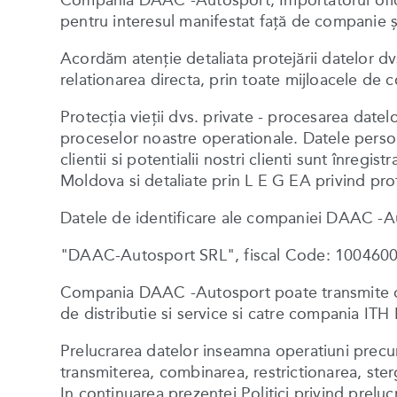
Compania DAAC -Autosport, Importatorul ofici
pentru interesul manifestat faţă de companie şi 
Acordăm atenţie detaliata protejării datelor dvs.
relationarea directa, prin toate mijloacele de
Protecţia vieţii dvs. private - procesarea date
proceselor noastre operationale. Datele personal
clientii si potentialii nostri clienti sunt înregi
Moldova si detaliate prin L E G EA privind pro
Datele de identificare ale companiei DAAC -A
"DAAC-Autosport SRL", fiscal Code: 10046000
Compania DAAC -Autosport poate transmite date 
de distributie si service si catre compania IT
Prelucrarea datelor inseamna operatiuni precum:
transmiterea, combinarea, restrictionarea, ster
In continuarea prezentei Politici privind preluc