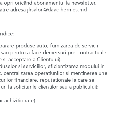
de a opri oricând abonamentul la newsletter,
catre adresa
jlrsalon@daac-hermes.md
ridice:
parare produse auto, furnizarea de servicii
t) sau pentru a face demersuri pre-contractuale
 si acceptare a Clientului).
elor si serviciilor, eficientizarea modului in
centralizarea operatiunilor si mentinerea unei
curilor financiare, reputationale la care se
la solicitarile clientilor sau a publicului);
r achizitionate).