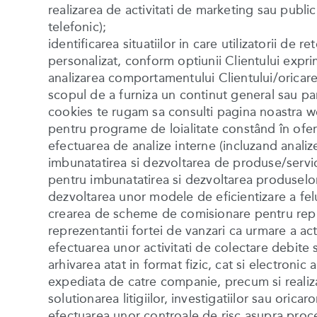
realizarea de activitati de marketing sau publici
telefonic);
identificarea situatiilor in care utilizatorii d
personalizat, conform optiunii Clientului expr
analizarea comportamentului Clientului/oricarei 
scopul de a furniza un continut general sau part
cookies te rugam sa consulti pagina noastra w
pentru programe de loialitate constând în oferi
efectuarea de analize interne (incluzand analize s
imbunatatirea si dezvoltarea de produse/servici
pentru imbunatatirea si dezvoltarea produselor/
dezvoltarea unor modele de eficientizare a fel
crearea de scheme de comisionare pentru reprez
reprezentantii fortei de vanzari ca urmare a acti
efectuarea unor activitati de colectare debite 
arhivarea atat in format fizic, cat si electroni
expediata de catre companie, precum si realizar
solutionarea litigiilor, investigatiilor sau oricar
efectuarea unor controale de risc asupra proced