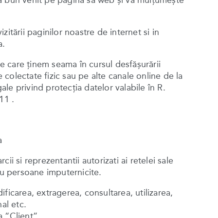
 bun venit pe pagina sa web şi vă mulțumește
zitării paginilor noastre de internet si in
a.
de care ţinem seama în cursul desfăşurării
 colectate fizic sau pe alte canale online de la
gale privind protecţia datelor valabile în R.
11 .
a
si reprezentantii autorizati ai retelei sale
au persoane imputernicite.
ficarea, extragerea, consultarea, utilizarea,
al etc.
a “Client”.