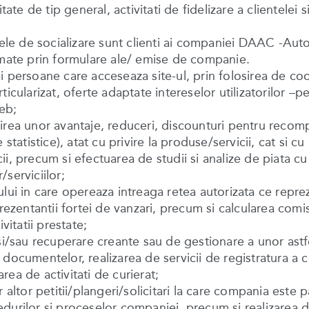
tate de tip general, activitati de fidelizare a clientelei 
e retele de socializare sunt clienti ai companiei DAAC -A
imate prin formulare ale/ emise de companie.
persoane care acceseaza site-ul, prin folosirea de cooki
icularizat, oferte adaptate intereselor utilizatorilor –p
eb;
rea unor avantaje, reduceri, discounturi pentru recompen
tatistice), atat cu privire la produse/servicii, cat si cu 
i, precum si efectuarea de studii si analize de piata cu
serviciilor;
ului in care opereaza intreaga retea autorizata ce repre
entantii fortei de vanzari, precum si calcularea comisi
vitatii prestate;
si/sau recuperare creante sau de gestionare a unor astfel
c a documentelor, realizarea de servicii de registratura
ea de activitati de curierat;
or altor petitii/plangeri/solicitari la care compania este p
urilor si proceselor companiei, precum si realizarea de