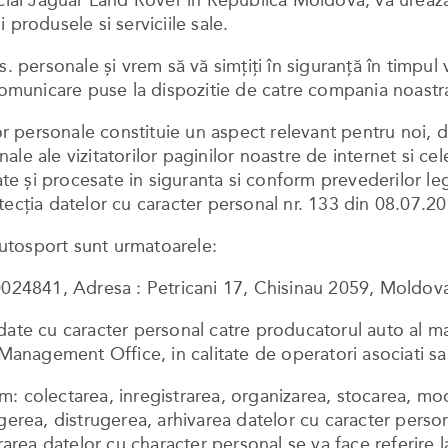
al Jaguar Land Rover in Republica Moldova, vă urează
produsele si serviciile sale.
 personale şi vrem să vă simţiţi în siguranţă în timpul vi
 comunicare puse la dispozitie de catre compania noastr
lor personale constituie un aspect relevant pentru noi, 
e ale vizitatorilor paginilor noastre de internet si cele
strate şi procesate in siguranta si conform prevederilor le
tecţia datelor cu caracter personal nr. 133 din 08.07.20
utosport sunt urmatoarele:
24841, Adresa : Petricani 17, Chisinau 2059, Moldov
cu caracter personal catre producatorul auto al marcii 
H Management Office, in calitate de operatori asociati s
 colectarea, inregistrarea, organizarea, stocarea, modi
gerea, distrugerea, arhivarea datelor cu caracter person
rarea datelor cu character personal se va face referire l