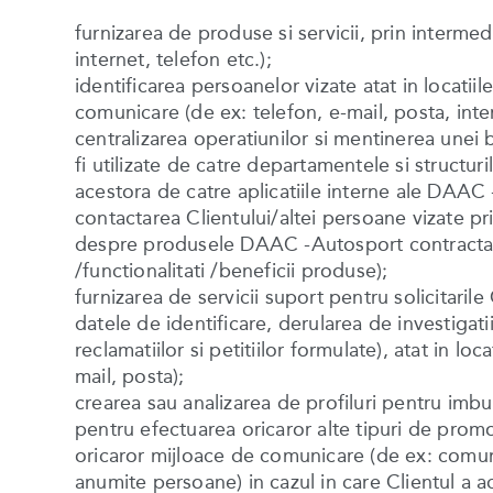
furnizarea de produse si servicii, prin intermedi
internet, telefon etc.);
identificarea persoanelor vizate atat in locatiile
comunicare (de ex: telefon, e-mail, posta, inte
centralizarea operatiunilor si mentinerea unei b
fi utilizate de catre departamentele si structu
acestora de catre aplicatiile interne ale DAAC 
contactarea Clientului/altei persoane vizate pr
despre produsele DAAC -Autosport contractate (
/functionalitati /beneficii produse);
furnizarea de servicii suport pentru solicitaril
datele de identificare, derularea de investigatii 
reclamatiilor si petitiilor formulate), atat in lo
mail, posta);
crearea sau analizarea de profiluri pentru imb
pentru efectuarea oricaror alte tipuri de promo
oricaror mijloace de comunicare (de ex: comuni
anumite persoane) in cazul in care Clientul a ac