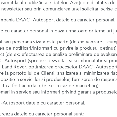
imţit la alte utilizări ale datelor. Aveţi posibilitatea 
n newsletter sau prin comunciarea unei solicitari scrise 
compania DAAC -Autosport datele cu caracter personal.
cu caracter personal in baza urmatoarelor temeiuri ju
ul sau persoana vizata este parte (de ex: vanzare – cum
ea de notificari/informari cu privire la produsul detinu
ct (de ex: efectuarea de analize preliminare de evaluare
 -Autosport (spre ex: dezvoltarea si imbunatatirea produs
r Land Rover, optimizarea proceselor DAAC -Autosport, 
re la portofoliul de Clienti, analizarea si minimizarea ris
tie a serviciilor si produselor, furnizarea de raspunsuri 
sta a fost acordat (de ex: in caz de marketing);
emari in service sau informari privind garantia produselo
-Autosport datele cu caracter personal.
reaza datele cu caracter personal sunt: