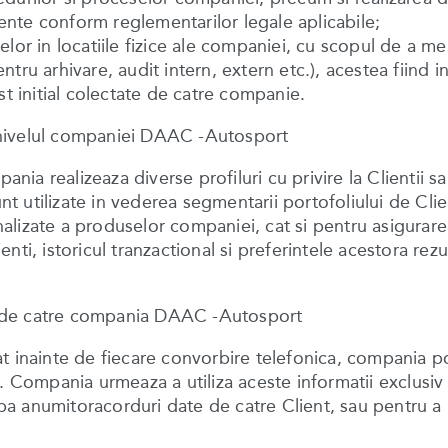
etente conform reglementarilor legale aplicabile;
lor in locatiile fizice ale companiei, cu scopul de a men
tru arhivare, audit intern, extern etc.), acestea fiind
st initial colectate de catre companie.
la nivelul companiei DAAC -Autosport
pania realizeaza diverse profiluri cu privire la Clientii 
unt utilizate in vederea segmentarii portofoliului de Clie
izate a produselor companiei, cat si pentru asigurarea 
ti, istoricul tranzactional si preferintele acestora rez
ata de catre compania DAAC -Autosport
 inainte de fiecare convorbire telefonica, compania poa
 Compania urmeaza a utiliza aceste informatii exclusiv in
oba anumitoracorduri date de catre Client, sau pentru a l