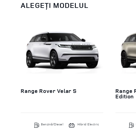
ALEGEȚI MODELUL
Range Rover Velar S
Range R
Edition
Benzină/Diesel
Hibrid Electric