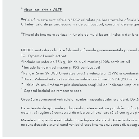
**
Vizualizați cifrele WLTP.
±
†Cele furnizate sunt cifrele NEDC2 calculate pe baza testelor oficiale 
Cifrele
, valorile privind economia de combustibil, consumul de energie ș
2
‡
Timpul de incarcare variaza in functie de multi factori, inclusiv, dar fara
NEDC2 sunt cifre calculate folosind o formulă guvernamentală pornind de 
‡
Cu Dynamic Launch activat.
△
Include un șofer de 75 kg, lichide nivel maxim și 90% combustibil.
▲
Include lichide nivel maxim și 90% combustibil
◇
Range Rover SV LWB Greutatea brută a vehiculului (GVW) și combinația
✧
Uscat: Volumul măsurat cu blocuri solide conforme cu VDA (200 mm x
✦
Lichid: Volumul măsurat prin simularea spațiului de încărcare umplut cu
**
Capacul inelului de remorcare scos.
Greutățile corespund vehiculelor conform specificațiilor standard. Dotă
Caracteristicile opționale și disponibilitatea acestora pot diferi în func
detalii, vă rugăm să contactați distribuitorul local sau să vă configurați 
Masele sunt specifice vehiculelor cu echipare standard. Accesoriile si o
nu sunt depasite atunci cand vehiculul este incarcat cu accesorii, pasager