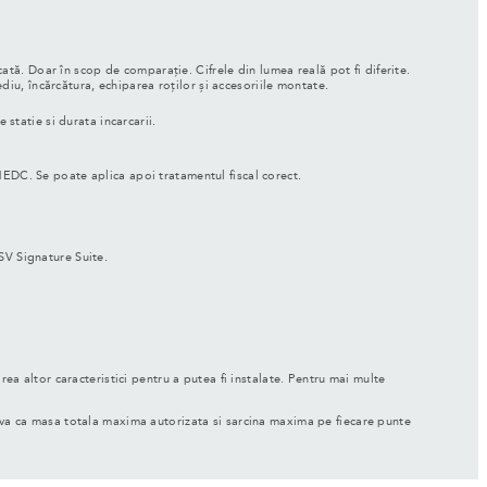
ată. Doar în scop de comparație. Cifrele din lumea reală pot fi diferite.
iu, încărcătura, echiparea roților și accesoriile montate.
 statie si durata incarcarii.
NEDC. Se poate aplica apoi tratamentul fiscal corect.
SV Signature Suite.
rea altor caracteristici pentru a putea fi instalate. Pentru mai multe
ti-va ca masa totala maxima autorizata si sarcina maxima pe fiecare punte