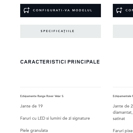
CONFIGURATI-VA MODELUL
CO
SPECIFICAȚIILE
CARACTERISTICI PRINCIPALE
Echipamente Range Rover Velar S:
Echipamentele R
Jante de 19
Jante de 21
diamantat, 
Faruri cu LED si lumini de zi signature
satinat
Piele granulata
Faruri pixe