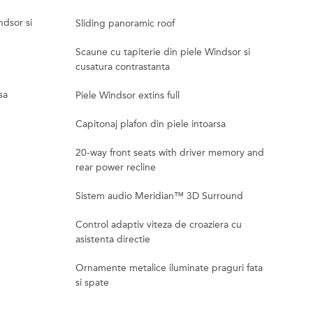
ndsor si
Sliding panoramic roof
Scaune cu tapiterie din piele Windsor si
cusatura contrastanta
sa
Piele Windsor extins full
Capitonaj plafon din piele intoarsa
20-way front seats with driver memory and
rear power recline
Sistem audio Meridian™ 3D Surround
Control adaptiv viteza de croaziera cu
asistenta directie
Ornamente metalice iluminate praguri fata
si spate