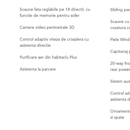
Scaune fata reglabile pe 14 directii, cu
Sliding pa
functie de memorie pentru sofer
Scaune cu 
Camere video perimetrale 3D
cusatura c
Control adaptiv viteza de croaziera cu
Piele Winds
asistenta directie
Capitonaj p
Purificare aer din habitaclu Plus
20-way fro
Asistenta la parcare
rear power
Sistem au
Control ad
asistenta d
Ornamente 
si spate