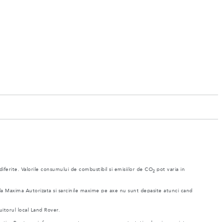
 diferite. Valorile consumului de combustibil si emisiilor de CO
pot varia in
2
ala Maxima Autorizata si sarcinile maxime pe axe nu sunt depasite atunci cand
uitorul local Land Rover.