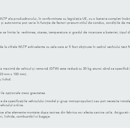
WLTP ale producătorului, în conformitate cu legislația UE, cu o baterie complet încărc
i autonomia pot varia în funcție de factori precum stilul de condus, condițiile de med
 a se limita la: vechimea, starea, temperatura si gradul de incarcare a bateriei, tipul de
la cifrele WLTP echivalente cu cele care ar fi fost obținute în cadrul vechiului test 
 maximă de vehicul și remorcă (GTW) este redusă cu 30 kg atunci când se specifică 
 50 mm x 100 mm).
 lichid.
rile opționale cresc greutatea.
ție de specificațiile vehiculului (model și grup motopropulsor) sau pot necesita instala
vehiculul online.
rice alte elemente montate dupa iesirea din fabrica vor afecta sarcina utila. Asigura
i, lichide, combustibil si bagaje.