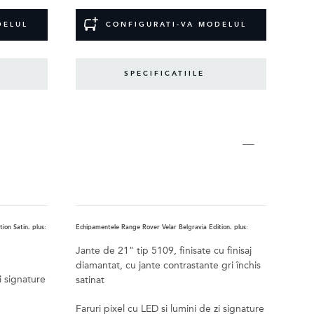
DELUL
CONFIGURATI-VA MODELUL
SPECIFICATIILE
ion Satin, plus:
Echipamentele Range Rover Velar Belgravia Edition, plus:
Jante de 21" tip 5109, finisate cu finisaj
diamantat, cu jante contrastante gri închis
i signature
satinat
Faruri pixel cu LED si lumini de zi signature