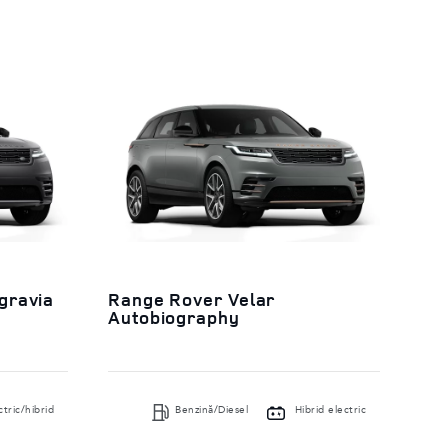
gravia
Range Rover Velar
Autobiography
ctric/hibrid
Benzină/Diesel
Hibrid electric