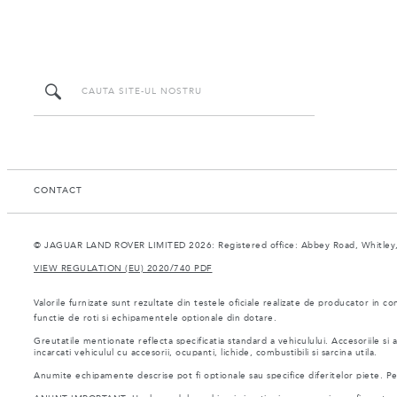
CONTACT
© JAGUAR LAND ROVER LIMITED 2026: Registered office: Abbey Road, Whitley,
VIEW REGULATION (EU) 2020/740 PDF
Valorile furnizate sunt rezultate din testele oficiale realizate de producator in co
functie de roti si echipamentele optionale din dotare.
Greutatile mentionate reflecta specificatia standard a vehiculului. Accesoriile s
incarcati vehiculul cu accesorii, ocupanti, lichide, combustibili si sarcina utila.
Anumite echipamente descrise pot fi optionale sau specifice diferitelor piete. Pent