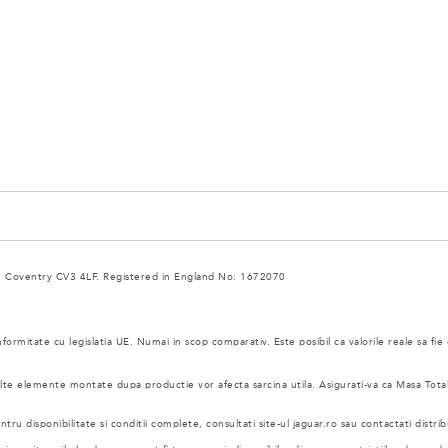
 Coventry CV3 4LF. Registered in England No: 1672070
nformitate cu legislatia UE. Numai in scop comparativ. Este posibil ca valorile reale sa fie
i alte elemente montate dupa productie vor afecta sarcina utila. Asigurati-va ca Masa Tot
ru disponibilitate si conditii complete, consultati site-ul jaguar.ro sau contactati distrib