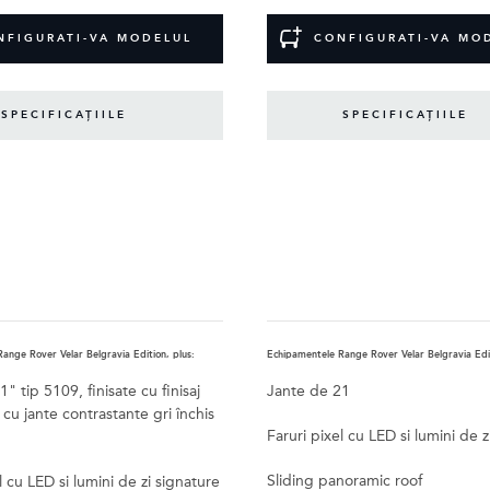
NFIGURATI-VA MODELUL
CONFIGURATI-VA MO
SPECIFICAȚIILE
SPECIFICAȚIILE
ange Rover Velar Belgravia Edition, plus:
Echipamentele Range Rover Velar Belgravia Edit
" tip 5109, finisate cu finisaj
Jante de 21
cu jante contrastante gri închis
Faruri pixel cu LED si lumini de z
Sliding panoramic roof
l cu LED si lumini de zi signature