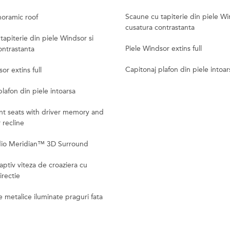
Scaune cu tapiterie din piele Wi
noramic roof
cusatura contrastanta
tapiterie din piele Windsor si
Piele Windsor extins full
ontrastanta
Capitonaj plafon din piele intoar
or extins full
lafon din piele intoarsa
nt seats with driver memory and
 recline
dio Meridian™ 3D Surround
aptiv viteza de croaziera cu
irectie
metalice iluminate praguri fata