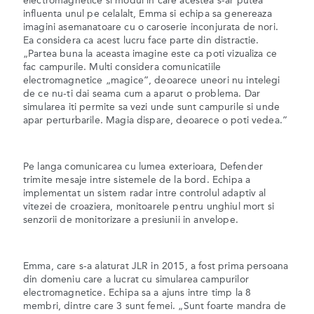
electromagnetice si modul in care acestea s-ar putea
influenta unul pe celalalt, Emma si echipa sa genereaza
imagini asemanatoare cu o caroserie inconjurata de nori.
Ea considera ca acest lucru face parte din distractie.
„Partea buna la aceasta imagine este ca poti vizualiza ce
fac campurile. Multi considera comunicatiile
electromagnetice „magice”, deoarece uneori nu intelegi
de ce nu-ti dai seama cum a aparut o problema. Dar
simularea iti permite sa vezi unde sunt campurile si unde
apar perturbarile. Magia dispare, deoarece o poti vedea.”
Pe langa comunicarea cu lumea exterioara, Defender
trimite mesaje intre sistemele de la bord. Echipa a
implementat un sistem radar intre controlul adaptiv al
vitezei de croaziera, monitoarele pentru unghiul mort si
senzorii de monitorizare a presiunii in anvelope.
Emma, care s-a alaturat JLR in 2015, a fost prima persoana
din domeniu care a lucrat cu simularea campurilor
electromagnetice. Echipa sa a ajuns intre timp la 8
membri, dintre care 3 sunt femei. „Sunt foarte mandra de