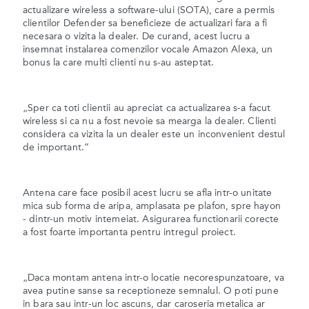
actualizare wireless a software-ului (SOTA), care a permis
clientilor Defender sa beneficieze de actualizari fara a fi
necesara o vizita la dealer. De curand, acest lucru a
insemnat instalarea comenzilor vocale Amazon Alexa, un
bonus la care multi clienti nu s-au asteptat.
„Sper ca toti clientii au apreciat ca actualizarea s-a facut
wireless si ca nu a fost nevoie sa mearga la dealer. Clienti
considera ca vizita la un dealer este un inconvenient destul
de important.”
Antena care face posibil acest lucru se afla intr-o unitate
mica sub forma de aripa, amplasata pe plafon, spre hayon
- dintr-un motiv intemeiat. Asigurarea functionarii corecte
a fost foarte importanta pentru intregul proiect.
„Daca montam antena intr-o locatie necorespunzatoare, va
avea putine sanse sa receptioneze semnalul. O poti pune
in bara sau intr-un loc ascuns, dar caroseria metalica ar