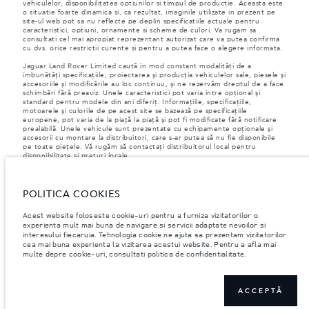
vehiculelor, disponibilitatea optiunilor si timpul de productie. Aceasta este
o situatie foarte dinamica si, ca rezultat, imaginile utilizate in prezent pe
site-ul web pot sa nu reflecte pe deplin specificatiile actuale pentru
caracteristici, optiuni, ornamente si scheme de culori. Va rugam sa
consultati cel mai apropiat reprezentant autorizat care va putea confirma
cu dvs. orice restrictii curente si pentru a putea face o alegere informata.
Jaguar Land Rover Limited caută în mod constant modalități de a
îmbunătăți specificațiile, proiectarea și producția vehiculelor sale, piesele și
accesoriile și modificările au loc continuu, și ne rezervăm dreptul de a face
schimbări fără preaviz. Unele caracteristici pot varia între opțional și
standard pentru modele din ani diferiț. Informațiile, specificațiile,
motoarele și culorile de pe acest site se bazează pe specificațiile
europene, pot varia de la piață la piață și pot fi modificate fără notificare
prealabilă. Unele vehicule sunt prezentate cu echipamente opționale și
accesorii cu montare la distribuitori, care s-ar putea să nu fie disponibile
pe toate piețele. Vă rugăm să contactați distribuitorul local pentru
disponibilitate și prețuri locale.
Conform legislației europene, Jaguar Land Rover în calitate de producător,
are obligația de a colecta și de a dezvălui anumite date referitoare la
vehiculele înmatriculate la sau după 1 ianuarie 2021. VIN-ul vehiculului,
POLITICA COOKIES
împreună cu datele despre consumul de combustibil și energie trebuie să
fie transmise către Comisia Europeană, ca parte a Regulamentului UE nr.
Acest website foloseste cookie-uri pentru a furniza vizitatorilor o
392/2021. Datele transmise au legatură cu combustibilul consumat, iar
experienta mult mai buna de navigare si servicii adaptate nevoilor si
pentru autovehicule PHEV, se vor transmite informații despre energie și
interesului fiecaruia. Tehnologia cookie ne ajuta sa prezentam vizitatorilor
distanța parcursă. Pentru mai multe informații, vă rugăm să consultați
cea mai buna experienta la vizitarea acestui website. Pentru a afla mai
regulamentul publicat pe
site-ul UE
. Vă puteți opune transmiterii datelor
multe depre cookie-uri, consultati politica de confidentialitate.
specifice vehiculului dumneavoastră înainte de sfârșitul lunii martie pentru
a garanta excluderea.
Vă rugăm să
ne contactați
dacă doriți să vă opuneți transmiterii datelor,
furnizându-ne VIN-ul vehiculului dumneavoastră și numărul de
ACCEPTĂ
înmatriculare.