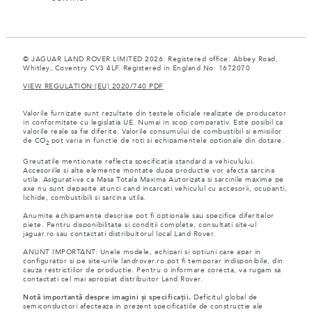
© JAGUAR LAND ROVER LIMITED 2026: Registered office: Abbey Road,
Whitley, Coventry CV3 4LF. Registered in England No: 1672070
VIEW REGULATION (EU) 2020/740 PDF
Valorile furnizate sunt rezultate din testele oficiale realizate de producator
in conformitate cu legislatia UE. Numai in scop comparativ. Este posibil ca
valorile reale sa fie diferite. Valorile consumului de combustibil si emisiilor
de CO
pot varia in functie de roti si echipamentele optionale din dotare.
2
Greutatile mentionate reflecta specificatia standard a vehiculului.
Accesoriile si alte elemente montate dupa productie vor afecta sarcina
utila. Asigurati-va ca Masa Totala Maxima Autorizata si sarcinile maxime pe
axe nu sunt depasite atunci cand incarcati vehiculul cu accesorii, ocupanti,
lichide, combustibili si sarcina utila.
Anumite echipamente descrise pot fi optionale sau specifice diferitelor
piete. Pentru disponibilitate si conditii complete, consultati site-ul
jaguar.ro sau contactati distribuitorul local Land Rover.
ANUNT IMPORTANT: Unele modele, echipari si optiuni care apar in
configurator si pe site-urile landrover.ro pot fi temporar indisponibile, din
cauza restrictiilor de productie. Pentru o informare corecta, va rugam sa
contactati cel mai apropiat distribuitor Land Rover.
Notă importantă despre imagini și specificații.
Deficitul global de
semiconductori afecteaza in prezent specificatiile de constructie ale