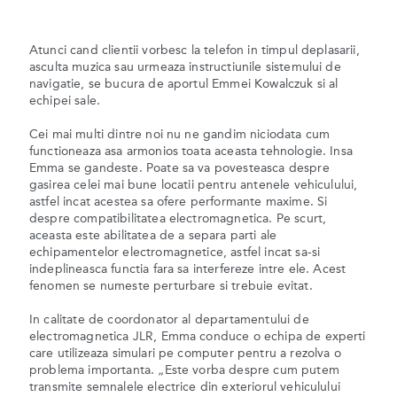
Atunci cand clientii vorbesc la telefon in timpul deplasarii,
asculta muzica sau urmeaza instructiunile sistemului de
navigatie, se bucura de aportul Emmei Kowalczuk si al
echipei sale.
Cei mai multi dintre noi nu ne gandim niciodata cum
functioneaza asa armonios toata aceasta tehnologie. Insa
Emma se gandeste. Poate sa va povesteasca despre
gasirea celei mai bune locatii pentru antenele vehiculului,
astfel incat acestea sa ofere performante maxime. Si
despre compatibilitatea electromagnetica. Pe scurt,
aceasta este abilitatea de a separa parti ale
echipamentelor electromagnetice, astfel incat sa-si
indeplineasca functia fara sa interfereze intre ele. Acest
fenomen se numeste perturbare si trebuie evitat.
In calitate de coordonator al departamentului de
electromagnetica JLR, Emma conduce o echipa de experti
care utilizeaza simulari pe computer pentru a rezolva o
problema importanta. „Este vorba despre cum putem
transmite semnalele electrice din exteriorul vehiculului