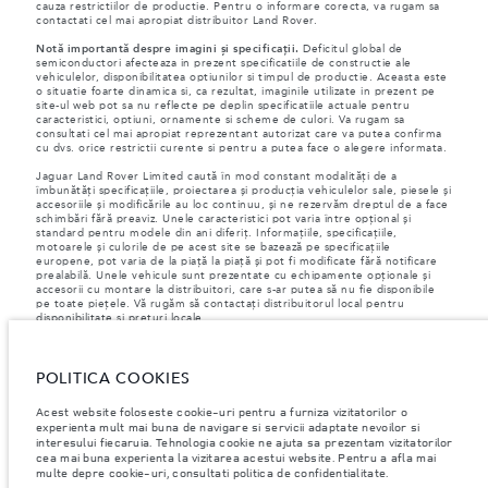
cauza restrictiilor de productie. Pentru o informare corecta, va rugam sa
contactati cel mai apropiat distribuitor Land Rover.
Notă importantă despre imagini și specificații.
Deficitul global de
semiconductori afecteaza in prezent specificatiile de constructie ale
vehiculelor, disponibilitatea optiunilor si timpul de productie. Aceasta este
o situatie foarte dinamica si, ca rezultat, imaginile utilizate in prezent pe
site-ul web pot sa nu reflecte pe deplin specificatiile actuale pentru
caracteristici, optiuni, ornamente si scheme de culori. Va rugam sa
consultati cel mai apropiat reprezentant autorizat care va putea confirma
cu dvs. orice restrictii curente si pentru a putea face o alegere informata.
Jaguar Land Rover Limited caută în mod constant modalități de a
îmbunătăți specificațiile, proiectarea și producția vehiculelor sale, piesele și
accesoriile și modificările au loc continuu, și ne rezervăm dreptul de a face
schimbări fără preaviz. Unele caracteristici pot varia între opțional și
standard pentru modele din ani diferiț. Informațiile, specificațiile,
motoarele și culorile de pe acest site se bazează pe specificațiile
europene, pot varia de la piață la piață și pot fi modificate fără notificare
prealabilă. Unele vehicule sunt prezentate cu echipamente opționale și
accesorii cu montare la distribuitori, care s-ar putea să nu fie disponibile
pe toate piețele. Vă rugăm să contactați distribuitorul local pentru
disponibilitate și prețuri locale.
Conform legislației europene, Jaguar Land Rover în calitate de producător,
are obligația de a colecta și de a dezvălui anumite date referitoare la
vehiculele înmatriculate la sau după 1 ianuarie 2021. VIN-ul vehiculului,
POLITICA COOKIES
împreună cu datele despre consumul de combustibil și energie trebuie să
fie transmise către Comisia Europeană, ca parte a Regulamentului UE nr.
Acest website foloseste cookie-uri pentru a furniza vizitatorilor o
392/2021. Datele transmise au legatură cu combustibilul consumat, iar
experienta mult mai buna de navigare si servicii adaptate nevoilor si
pentru autovehicule PHEV, se vor transmite informații despre energie și
interesului fiecaruia. Tehnologia cookie ne ajuta sa prezentam vizitatorilor
distanța parcursă. Pentru mai multe informații, vă rugăm să consultați
cea mai buna experienta la vizitarea acestui website. Pentru a afla mai
regulamentul publicat pe
site-ul UE
. Vă puteți opune transmiterii datelor
multe depre cookie-uri, consultati politica de confidentialitate.
specifice vehiculului dumneavoastră înainte de sfârșitul lunii martie pentru
a garanta excluderea.