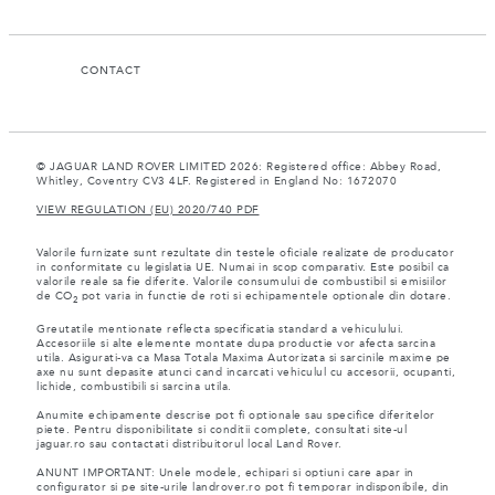
CONTACT
© JAGUAR LAND ROVER LIMITED 2026: Registered office: Abbey Road,
Whitley, Coventry CV3 4LF. Registered in England No: 1672070
VIEW REGULATION (EU) 2020/740 PDF
Valorile furnizate sunt rezultate din testele oficiale realizate de producator
in conformitate cu legislatia UE. Numai in scop comparativ. Este posibil ca
valorile reale sa fie diferite. Valorile consumului de combustibil si emisiilor
de CO
pot varia in functie de roti si echipamentele optionale din dotare.
2
Greutatile mentionate reflecta specificatia standard a vehiculului.
Accesoriile si alte elemente montate dupa productie vor afecta sarcina
utila. Asigurati-va ca Masa Totala Maxima Autorizata si sarcinile maxime pe
axe nu sunt depasite atunci cand incarcati vehiculul cu accesorii, ocupanti,
lichide, combustibili si sarcina utila.
Anumite echipamente descrise pot fi optionale sau specifice diferitelor
piete. Pentru disponibilitate si conditii complete, consultati site-ul
jaguar.ro sau contactati distribuitorul local Land Rover.
ANUNT IMPORTANT: Unele modele, echipari si optiuni care apar in
configurator si pe site-urile landrover.ro pot fi temporar indisponibile, din