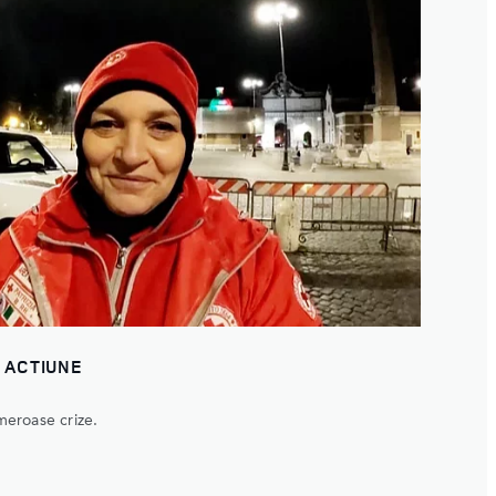
N ACTIUNE
umeroase crize.