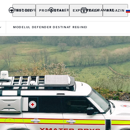
MODELE
PROPRIETARI
EXPLOREAZA
MAGAZIN
TEST DRIVE
DEALER
PROGRAMARE
MODELUL DEFENDER DESTINAT REGINEI