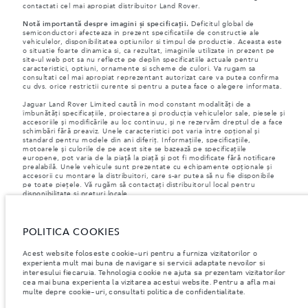
contactati cel mai apropiat distribuitor Land Rover.
Notă importantă despre imagini și specificații.
Deficitul global de
semiconductori afecteaza in prezent specificatiile de constructie ale
vehiculelor, disponibilitatea optiunilor si timpul de productie. Aceasta este
o situatie foarte dinamica si, ca rezultat, imaginile utilizate in prezent pe
site-ul web pot sa nu reflecte pe deplin specificatiile actuale pentru
caracteristici, optiuni, ornamente si scheme de culori. Va rugam sa
consultati cel mai apropiat reprezentant autorizat care va putea confirma
cu dvs. orice restrictii curente si pentru a putea face o alegere informata.
Jaguar Land Rover Limited caută în mod constant modalități de a
îmbunătăți specificațiile, proiectarea și producția vehiculelor sale, piesele și
accesoriile și modificările au loc continuu, și ne rezervăm dreptul de a face
schimbări fără preaviz. Unele caracteristici pot varia între opțional și
standard pentru modele din ani diferiț. Informațiile, specificațiile,
motoarele și culorile de pe acest site se bazează pe specificațiile
europene, pot varia de la piață la piață și pot fi modificate fără notificare
prealabilă. Unele vehicule sunt prezentate cu echipamente opționale și
accesorii cu montare la distribuitori, care s-ar putea să nu fie disponibile
pe toate piețele. Vă rugăm să contactați distribuitorul local pentru
disponibilitate și prețuri locale.
Conform legislației europene, Jaguar Land Rover în calitate de producător,
are obligația de a colecta și de a dezvălui anumite date referitoare la
POLITICA COOKIES
vehiculele înmatriculate la sau după 1 ianuarie 2021. VIN-ul vehiculului,
împreună cu datele despre consumul de combustibil și energie trebuie să
fie transmise către Comisia Europeană, ca parte a Regulamentului UE nr.
Acest website foloseste cookie-uri pentru a furniza vizitatorilor o
392/2021. Datele transmise au legatură cu combustibilul consumat, iar
experienta mult mai buna de navigare si servicii adaptate nevoilor si
pentru autovehicule PHEV, se vor transmite informații despre energie și
interesului fiecaruia. Tehnologia cookie ne ajuta sa prezentam vizitatorilor
distanța parcursă. Pentru mai multe informații, vă rugăm să consultați
cea mai buna experienta la vizitarea acestui website. Pentru a afla mai
regulamentul publicat pe
site-ul UE
. Vă puteți opune transmiterii datelor
multe depre cookie-uri, consultati politica de confidentialitate.
specifice vehiculului dumneavoastră înainte de sfârșitul lunii martie pentru
a garanta excluderea.