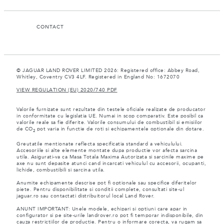
CONTACT
© JAGUAR LAND ROVER LIMITED 2026: Registered office: Abbey Road,
Whitley, Coventry CV3 4LF. Registered in England No: 1672070
VIEW REGULATION (EU) 2020/740 PDF
Valorile furnizate sunt rezultate din testele oficiale realizate de producator
in conformitate cu legislatia UE. Numai in scop comparativ. Este posibil ca
valorile reale sa fie diferite. Valorile consumului de combustibil si emisiilor
de CO
pot varia in functie de roti si echipamentele optionale din dotare.
2
Greutatile mentionate reflecta specificatia standard a vehiculului.
Accesoriile si alte elemente montate dupa productie vor afecta sarcina
utila. Asigurati-va ca Masa Totala Maxima Autorizata si sarcinile maxime pe
axe nu sunt depasite atunci cand incarcati vehiculul cu accesorii, ocupanti,
lichide, combustibili si sarcina utila.
Anumite echipamente descrise pot fi optionale sau specifice diferitelor
piete. Pentru disponibilitate si conditii complete, consultati site-ul
jaguar.ro sau contactati distribuitorul local Land Rover.
ANUNT IMPORTANT: Unele modele, echipari si optiuni care apar in
configurator si pe site-urile landrover.ro pot fi temporar indisponibile, din
cauza restrictiilor de productie. Pentru o informare corecta, va rugam sa