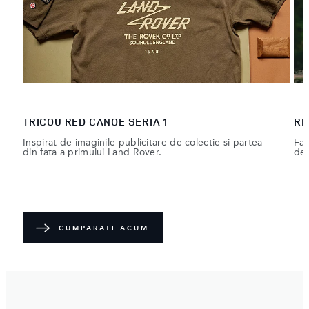
TRICOU RED CANOE SERIA 1
RE
Inspirat de imaginile publicitare de colectie si partea
Fac
din fata a primului Land Rover.
des
CUMPARATI ACUM