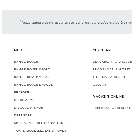
1
Actualizarea trebuie facuta cu acordul proprietarului/soferului. Este n
MODELE
CERCETARE
RANGE ROVER
DESCARCATI O BROSU
RANGE ROVER SPORT
PROGRAMATI UN TEST 
RANGE ROVER VELAR
TINE-MA LA CURENT
RANGE ROVER EVOQUE
GLOSAR
BESPOKE
MAGAZIN ONLINE
DISCOVERY
DISCOVERY SPORT
EXPLORATI ACCESORII
DEFENDER
SPECIAL VEHICLE OPERATIONS
TOATE MODELELE LAND ROVER