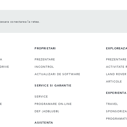
ecesara conectarea la retea.
PROPRIETARI
EXPLOREAZ
RA
PREZENTARE
PREZENTARE
DRIVE
INCONTROL
ACTIVITATE 
ACTUALIZARI DE SOFTWARE
LAND ROVER
ARTICOLE
SERVICE SI GARANTIE
EXPERIENTA
SERVICE
LE
PROGRAMARE ON-LINE
TRAVEL
DEF (ADBLUE®)
SPONSORIZA
PROGRAMATI
ASISTENTA