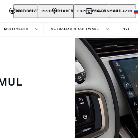
MODELE
PROPRIETARI
EXPLOREAZA
MAGAZIN
TEST DRIVE
DEALER
PROGRAMARE
MULTIMEDIA
ACTUALIZARI SOFTWARE
PIVI
EMUL